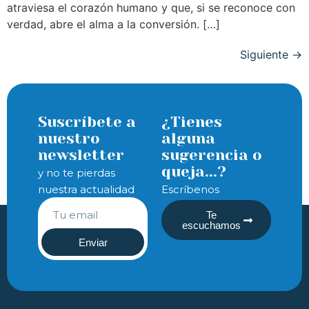
atraviesa el corazón humano y que, si se reconoce con
verdad, abre el alma a la conversión. […]
Siguiente
→
Suscríbete a
¿Tienes
nuestro
alguna
newsletter
sugerencia o
queja...?
y no te pierdas
nuestra actualidad
Escríbenos
Te
escuchamos
Enviar