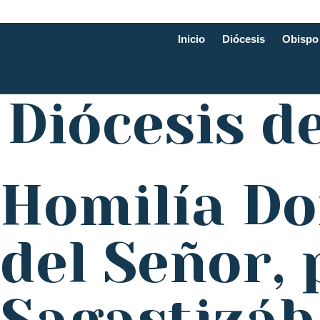
Inicio
Diócesis
Obispo
Diócesis d
Homilía Do
del Señor,