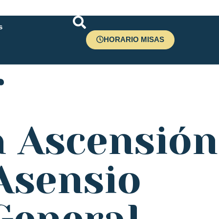
s
HORARIO MISAS
r
a Ascensión
 Asensio