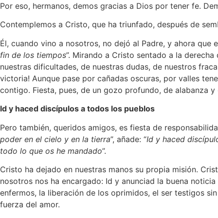
Por eso, hermanos, demos gracias a Dios por tener fe. Dem
Contemplemos a Cristo, que ha triunfado, después de sembr
Él, cuando vino a nosotros, no dejó al Padre, y ahora que 
fin de los tiempos
”. Mirando a Cristo sentado a la derech
nuestras dificultades, de nuestras dudas, de nuestros frac
victoria! Aunque pase por cañadas oscuras, por valles tene
contigo. Fiesta, pues, de un gozo profundo, de alabanza y 
Id y haced discípulos a todos los pueblos
Pero también, queridos amigos, es fiesta de responsabilida
poder en el cielo y en la tierra
”, añade: “
Id y haced discípul
todo lo que os he mandado
”.
Cristo ha dejado en nuestras manos su propia misión. Cris
nosotros nos ha encargado: Id y anunciad la buena noticia 
enfermos, la liberación de los oprimidos, el ser testigos
fuerza del amor.