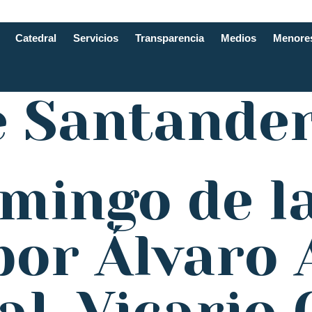
Catedral
Servicios
Transparencia
Medios
Menore
e Santande
mingo de l
 por Álvaro