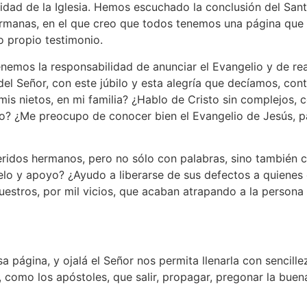
lidad de la Iglesia. Hemos escuchado la conclusión del Santo
manas, en el que creo que todos tenemos una página que lle
o propio testimonio.
 tenemos la responsabilidad de anunciar el Evangelio y de re
 del Señor, con este júbilo y esta alegría que decíamos, c
mis nietos, en mi familia? ¿Hablo de Cristo sin complejos, c
o? ¿Me preocupo de conocer bien el Evangelio de Jesús, p
ridos hermanos, pero no sólo con palabras, sino también c
elo y apoyo? ¿Ayudo a liberarse de sus defectos a quienes 
nuestros, por mil vicios, que acaban atrapando a la person
página, y ojalá el Señor nos permita llenarla con sencille
como los apóstoles, que salir, propagar, pregonar la buen