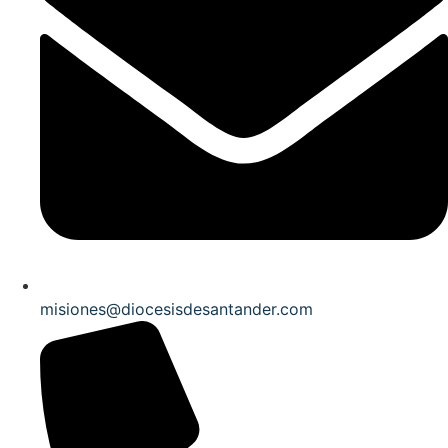
misiones@diocesisdesantander.com