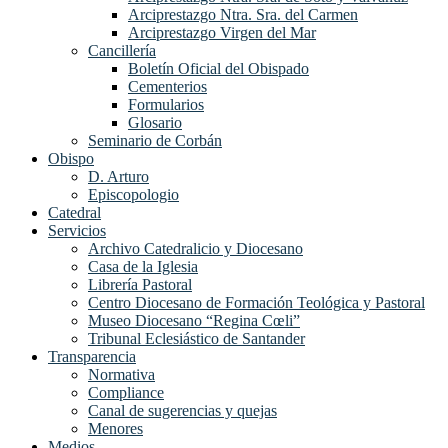
Arciprestazgo Ntra. Sra. del Carmen
Arciprestazgo Virgen del Mar
Cancillería
Boletín Oficial del Obispado
Cementerios
Formularios
Glosario
Seminario de Corbán
Obispo
D. Arturo
Episcopologio
Catedral
Servicios
Archivo Catedralicio y Diocesano
Casa de la Iglesia
Librería Pastoral
Centro Diocesano de Formación Teológica y Pastoral
Museo Diocesano “Regina Cœli”
Tribunal Eclesiástico de Santander
Transparencia
Normativa
Compliance
Canal de sugerencias y quejas
Menores
Medios