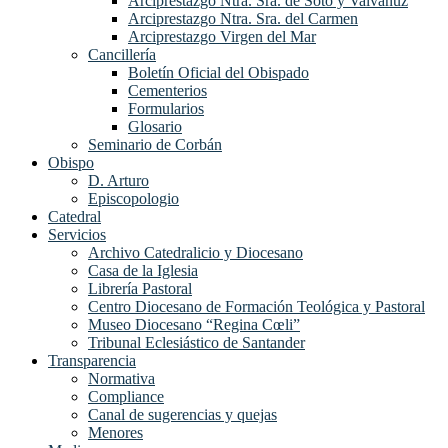
Arciprestazgo Ntra. Sra. de Soto y Valvanuz
Arciprestazgo Ntra. Sra. del Carmen
Arciprestazgo Virgen del Mar
Cancillería
Boletín Oficial del Obispado
Cementerios
Formularios
Glosario
Seminario de Corbán
Obispo
D. Arturo
Episcopologio
Catedral
Servicios
Archivo Catedralicio y Diocesano
Casa de la Iglesia
Librería Pastoral
Centro Diocesano de Formación Teológica y Pastoral
Museo Diocesano “Regina Cœli”
Tribunal Eclesiástico de Santander
Transparencia
Normativa
Compliance
Canal de sugerencias y quejas
Menores