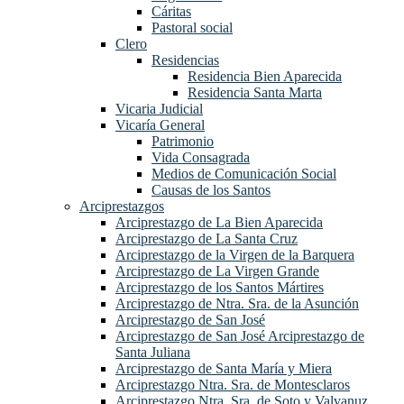
Cáritas
Pastoral social
Clero
Residencias
Residencia Bien Aparecida
Residencia Santa Marta
Vicaria Judicial
Vicaría General
Patrimonio
Vida Consagrada
Medios de Comunicación Social
Causas de los Santos
Arciprestazgos
Arciprestazgo de La Bien Aparecida
Arciprestazgo de La Santa Cruz
Arciprestazgo de la Virgen de la Barquera
Arciprestazgo de La Virgen Grande
Arciprestazgo de los Santos Mártires
Arciprestazgo de Ntra. Sra. de la Asunción
Arciprestazgo de San José
Arciprestazgo de San José Arciprestazgo de
Santa Juliana
Arciprestazgo de Santa María y Miera
Arciprestazgo Ntra. Sra. de Montesclaros
Arciprestazgo Ntra. Sra. de Soto y Valvanuz