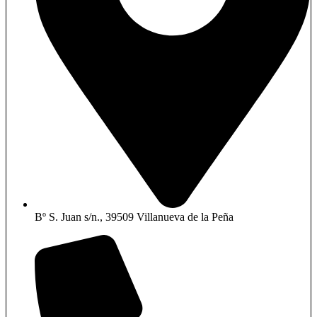
Bº S. Juan s/n., 39509 Villanueva de la Peña