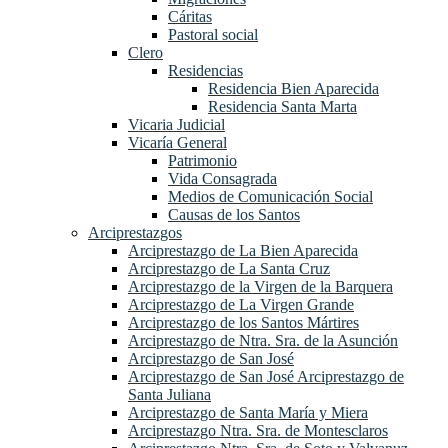
Cáritas
Pastoral social
Clero
Residencias
Residencia Bien Aparecida
Residencia Santa Marta
Vicaria Judicial
Vicaría General
Patrimonio
Vida Consagrada
Medios de Comunicación Social
Causas de los Santos
Arciprestazgos
Arciprestazgo de La Bien Aparecida
Arciprestazgo de La Santa Cruz
Arciprestazgo de la Virgen de la Barquera
Arciprestazgo de La Virgen Grande
Arciprestazgo de los Santos Mártires
Arciprestazgo de Ntra. Sra. de la Asunción
Arciprestazgo de San José
Arciprestazgo de San José Arciprestazgo de
Santa Juliana
Arciprestazgo de Santa María y Miera
Arciprestazgo Ntra. Sra. de Montesclaros