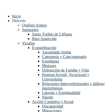
Inicio
Diócesis
Quiénes Somos
Santuarios
Santo Toribio de Liébana
Bien Aparecida
Vicarías
Evangelización
Apostolado Seglar
Catequesis y Catecumenado
Enseñanza
Misiones
Delegación de Familia y Vida
Pastoral Juvenil, Vocacional y
Universitaria
Relaciones Interconfesionales y diálogo
Interreligioso
Liturgia y Espiritualidad
Sínodo
Acción Caritativa y Social
Discapacidad
Migraciones