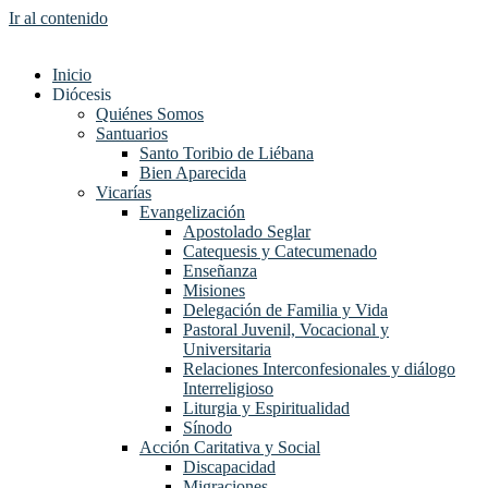
Ir al contenido
Inicio
Diócesis
Quiénes Somos
Santuarios
Santo Toribio de Liébana
Bien Aparecida
Vicarías
Evangelización
Apostolado Seglar
Catequesis y Catecumenado
Enseñanza
Misiones
Delegación de Familia y Vida
Pastoral Juvenil, Vocacional y
Universitaria
Relaciones Interconfesionales y diálogo
Interreligioso
Liturgia y Espiritualidad
Sínodo
Acción Caritativa y Social
Discapacidad
Migraciones