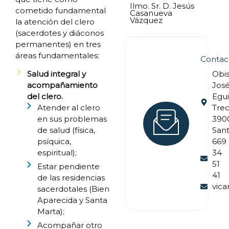
Ilmo. Sr. D. Jesús
cometido fundamental
Casanueva
Vázquez
la atención del clero
(sacerdotes y diáconos
permanentes) en tres
áreas fundamentales:
Contac
Obi
Salud integral y
Jos
acompañamiento
Egui
del clero.
Trec
Atender al clero
390
en sus problemas
San
de salud (física,
669
psíquica,
34
espiritual);
51
Estar pendiente
41
de las residencias
vica
sacerdotales (Bien
Aparecida y Santa
Marta);
Acompañar otro