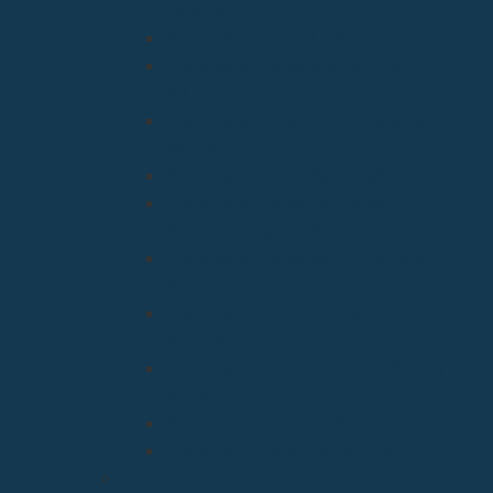
Barquera
Arciprestazgo de La Virgen Grande
Arciprestazgo de los Santos
Mártires
Arciprestazgo de Ntra. Sra. de la
Asunción
Arciprestazgo de San José
Arciprestazgo de San José
Arciprestazgo de Santa Juliana
Arciprestazgo de Santa María y
Miera
Arciprestazgo Ntra. Sra. de
Montesclaros
Arciprestazgo Ntra. Sra. de Soto y
Valvanuz
Arciprestazgo Ntra. Sra. del Carmen
Arciprestazgo Virgen del Mar
Cancillería