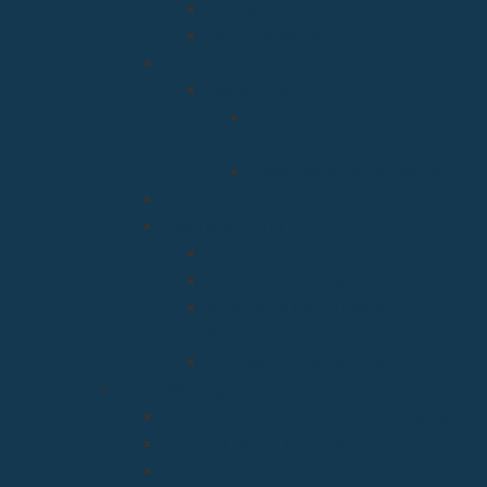
Cáritas
Pastoral social
Clero
Residencias
Residencia Bien
Aparecida
Residencia Santa Marta
Vicaria Judicial
Vicaría General
Patrimonio
Vida Consagrada
Medios de Comunicación
Social
Causas de los Santos
Arciprestazgos
Arciprestazgo de La Bien Aparecida
Arciprestazgo de La Santa Cruz
Arciprestazgo de la Virgen de la