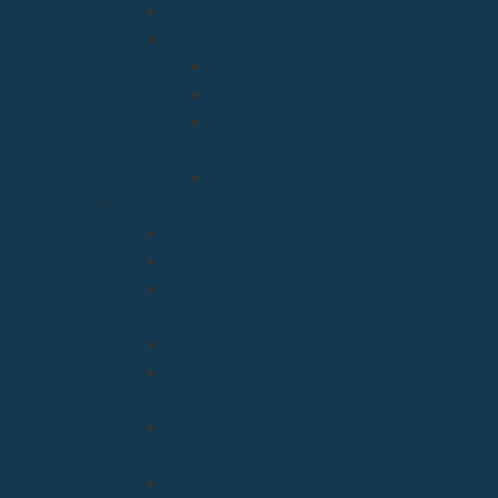
Vicaria Judicial
Vicaría General
Patrimonio
Vida Consagrada
Medios de Comunicación
Social
Causas de los Santos
Arciprestazgos
Arciprestazgo de La Bien Aparecida
Arciprestazgo de La Santa Cruz
Arciprestazgo de la Virgen de la
Barquera
Arciprestazgo de La Virgen Grande
Arciprestazgo de los Santos
Mártires
Arciprestazgo de Ntra. Sra. de la
Asunción
Arciprestazgo de San José