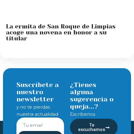
La ermita de San Roque de Limpias
acoge una novena en honor a su
titular
Suscríbete a
¿Tienes
nuestro
alguna
newsletter
sugerencia o
queja...?
y no te pierdas
nuestra actualidad
Escríbenos
Te
escuchamos