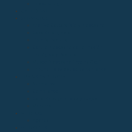
Episcopologio
CATEDRAL
SERVICIOS
Archivo Catedralicio y Diocesano
Casa de la Iglesia
Librería Pastoral
Centro Diocesano de Formación
Teológica y Pastoral
Museo Diocesano “Regina Cœli”
Tribunal Eclesiástico de Santander
TRANSPARENCIA
Normativa
Compliance
Canal de sugerencias y quejas
Menores
MEDIOS
Agenda
MENORES