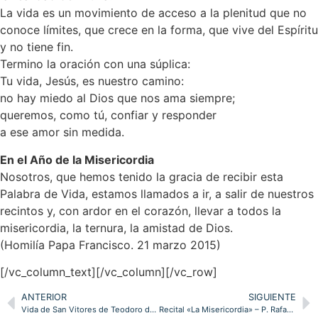
La vida es un movimiento de acceso a la plenitud que no
conoce límites, que crece en la forma, que vive del Espíritu
y no tiene fin.
Termino la oración con una súplica:
Tu vida, Jesús, es nuestro camino:
no hay miedo al Dios que nos ama siempre;
queremos, como tú, confiar y responder
a ese amor sin medida.
En el Año de la Misericordia
Nosotros, que hemos tenido la gracia de recibir esta
Palabra de Vida, estamos llamados a ir, a salir de nuestros
recintos y, con ardor en el corazón, llevar a todos la
misericordia, la ternura, la amistad de Dios.
(Homilía Papa Francisco. 21 marzo 2015)
[/vc_column_text][/vc_column][/vc_row]
ANTERIOR
SIGUIENTE
Vida de San Vitores de Teodoro de Izarra Tamayo, por Marino Pérez Avellaneda en la Librería de Pastoral de la diócesis
Recital «La Misericordia» – P. Rafael María León OCD