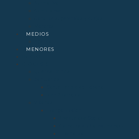
Normativa
Compliance
Canal de sugerencias y quejas
Menores
MEDIOS
Agenda
MENORES
INICIO
DIÓCESIS
Quiénes Somos
Santuarios
Santo Toribio de Liébana
Bien Aparecida
Vicarías
Evangelización
Apostolado Seglar
Catequesis y Catecumenado
Enseñanza