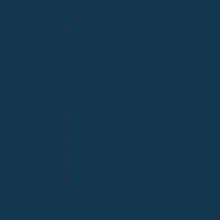
Arciprestazgo de San José
Arciprestazgo de Santa Juliana
Arciprestazgo de Santa María y
Miera
Arciprestazgo Ntra. Sra. de
Montesclaros
Arciprestazgo Ntra. Sra. de Soto y
Valvanuz
Arciprestazgo Ntra. Sra. del Carmen
Arciprestazgo Virgen del Mar
Cancillería
Boletín Oficial del Obispado
Cementerios
Formularios
Glosario
Seminario de Corbán
OBISPO
D. Arturo