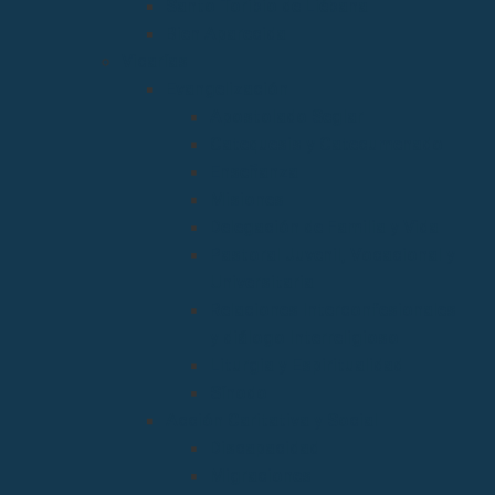
Santo Toribio de Liébana
Bien Aparecida
Vicarías
Evangelización
Apostolado Seglar
Catequesis y Catecumenado
Enseñanza
Misiones
Delegación de Familia y Vida
Pastoral Juvenil, Vocacional y
Universitaria
Relaciones Interconfesionales
y diálogo Interreligioso
Liturgia y Espiritualidad
Sínodo
Acción Caritativa y Social
Discapacidad
Migraciones