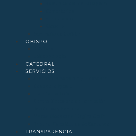
Boletín Oficial del Obispado
Cementerios
Formularios
Glosario
Seminario de Corbán
OBISPO
D. Arturo
Episcopologio
CATEDRAL
SERVICIOS
Archivo Catedralicio y Diocesano
Casa de la Iglesia
Librería Pastoral
Centro Diocesano de Formación
Teológica y Pastoral
Museo Diocesano “Regina Cœli”
Tribunal Eclesiástico de Santander
TRANSPARENCIA