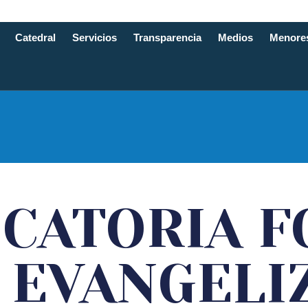
Catedral
Servicios
Transparencia
Medios
Menore
e Santande
CATORIA F
 EVANGELI