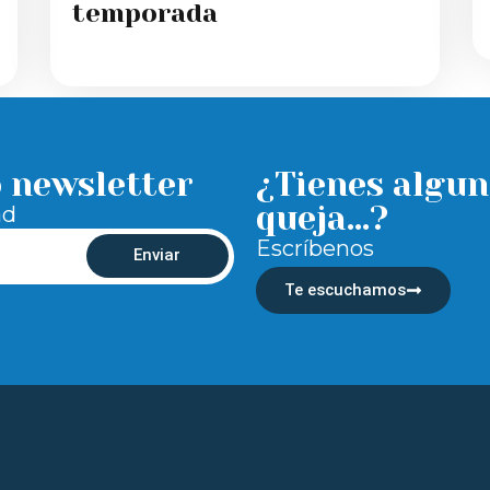
temporada
o newsletter
¿Tienes algun
queja...?
ad
Escríbenos
Enviar
Te escuchamos