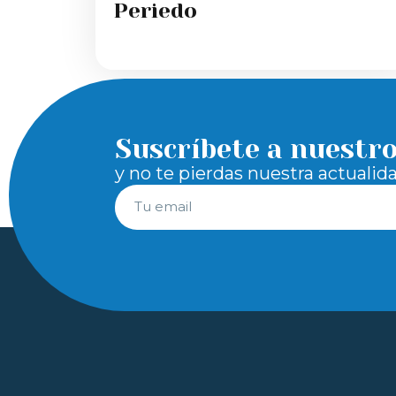
Periedo
Suscríbete a nuestr
y no te pierdas nuestra actualid