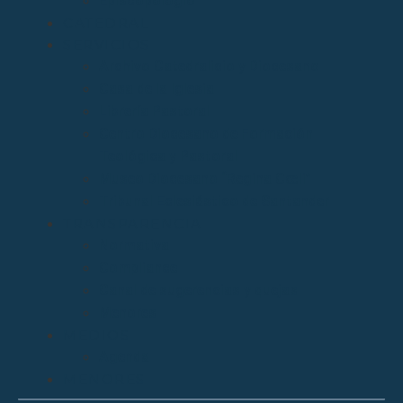
Episcopologio
CATEDRAL
SERVICIOS
Archivo Catedralicio y Diocesano
Casa de la Iglesia
Librería Pastoral
Centro Diocesano de Formación
Teológica y Pastoral
Museo Diocesano “Regina Cœli”
Tribunal Eclesiástico de Santander
TRANSPARENCIA
Normativa
Compliance
Canal de sugerencias y quejas
Menores
MEDIOS
Agenda
MENORES