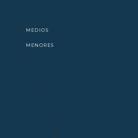
Compliance
Canal de sugerencias y quejas
Menores
MEDIOS
Agenda
MENORES
INICIO
DIÓCESIS
Quiénes Somos
Santuarios
Santo Toribio de Liébana
Bien Aparecida
Vicarías
Evangelización
Apostolado Seglar
Catequesis y Catecumenado
Enseñanza
Misiones