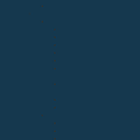
Bien Aparecida
Vicarías
Evangelización
Apostolado Seglar
Catequesis y Catecumenado
Enseñanza
Misiones
Delegación de Familia y Vida
Pastoral Juvenil, Vocacional y
Universitaria
Relaciones Interconfesionales
y diálogo Interreligioso
Liturgia y Espiritualidad
Sínodo
Acción Caritativa y Social
Discapacidad
Migraciones
Cáritas