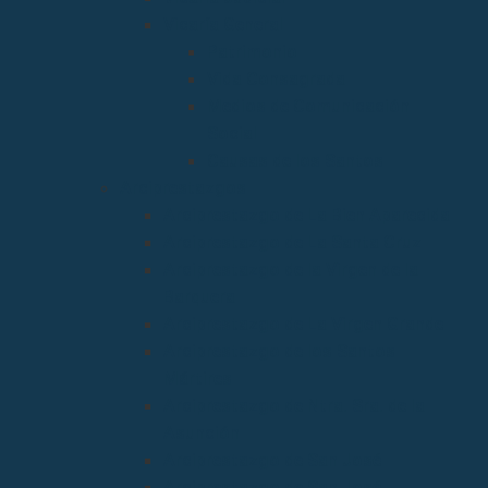
Vicaría General
Patrimonio
Vida Consagrada
Medios de Comunicación
Social
Causas de los Santos
Arciprestazgos
Arciprestazgo de La Bien Aparecida
Arciprestazgo de La Santa Cruz
Arciprestazgo de la Virgen de la
Barquera
Arciprestazgo de La Virgen Grande
Arciprestazgo de los Santos
Mártires
Arciprestazgo de Ntra. Sra. de la
Asunción
Arciprestazgo de San José
Arciprestazgo de San José