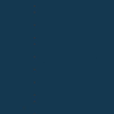
Arciprestazgo de La Virgen Grande
Arciprestazgo de los Santos
Mártires
Arciprestazgo de Ntra. Sra. de la
Asunción
Arciprestazgo de San José
Arciprestazgo de San José
Arciprestazgo de Santa Juliana
Arciprestazgo de Santa María y
Miera
Arciprestazgo Ntra. Sra. de
Montesclaros
Arciprestazgo Ntra. Sra. de Soto y
Valvanuz
Arciprestazgo Ntra. Sra. del Carmen
Arciprestazgo Virgen del Mar
Cancillería
Boletín Oficial del Obispado