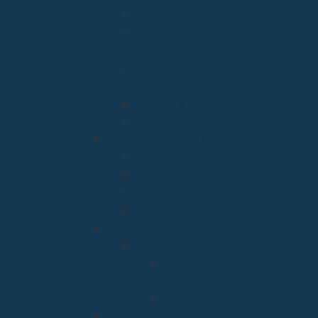
Delegación de Familia y Vida
Pastoral Juvenil, Vocacional y
Universitaria
Relaciones Interconfesionales
y diálogo Interreligioso
Liturgia y Espiritualidad
Sínodo
Acción Caritativa y Social
Discapacidad
Migraciones
Cáritas
Pastoral social
Clero
Residencias
Residencia Bien
Aparecida
Residencia Santa Marta
Vicaria Judicial