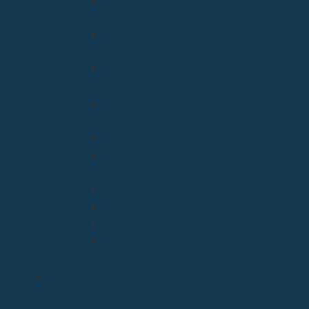
Arciprestazgo de Santa Juliana
Arciprestazgo de Santa María y
Miera
Arciprestazgo Ntra. Sra. de
Montesclaros
Arciprestazgo Ntra. Sra. de Soto y
Valvanuz
Arciprestazgo Ntra. Sra. del Carmen
Arciprestazgo Virgen del Mar
Cancillería
Boletín Oficial del Obispado
Cementerios
Formularios
Glosario
Seminario de Corbán
OBISPO
D. Arturo