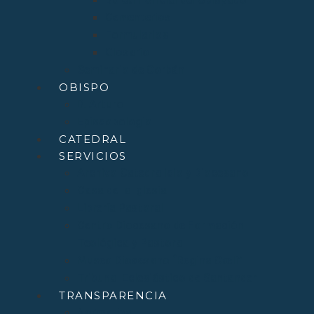
Cementerios
Formularios
Glosario
Seminario de Corbán
OBISPO
D. Arturo
Episcopologio
CATEDRAL
SERVICIOS
Archivo Catedralicio y Diocesano
Casa de la Iglesia
Librería Pastoral
Centro Diocesano de Formación
Teológica y Pastoral
Museo Diocesano “Regina Cœli”
Tribunal Eclesiástico de Santander
TRANSPARENCIA
Normativa