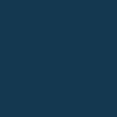
Pastoral social
Clero
Residencias
Residencia Bien
Aparecida
Residencia Santa Marta
Vicaria Judicial
Vicaría General
Patrimonio
Vida Consagrada
Medios de Comunicación
Social
Causas de los Santos
Arciprestazgos
Arciprestazgo de La Bien Aparecida
Arciprestazgo de La Santa Cruz
Arciprestazgo de la Virgen de la
Barquera