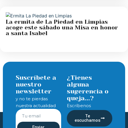
La ermita de La Piedad en Limpias
acoge este sábado una Misa en honor
a santa Isabel
Suscríbete a
¿Tienes
nuestro
alguna
newsletter
sugerencia o
queja...?
y no te pierdas
nuestra actualidad
Escríbenos
Te
escuchamos
Enviar