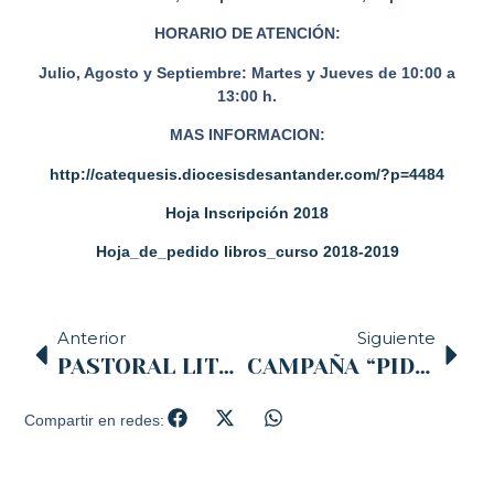
HORARIO DE ATENCIÓN:
Julio, Agosto y Septiembre: Martes y Jueves de 10:00 a
13:00 h.
MAS INFORMACION:
http://catequesis.diocesisdesantander.com/?p=4484
Hoja Inscripción 2018
Hoja_de_pedido libros_curso 2018-2019
Anterior
Siguiente
PASTORAL LITÚRGICA (Ordenación General del Misal Romano) en la Librería de Pastoral de la diócesis
CAMPAÑA “PIDE” de RADIO MARÍA
Compartir en redes: