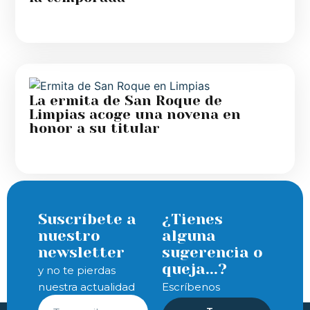
La ermita de San Roque de
Limpias acoge una novena en
honor a su titular
Suscríbete a
¿Tienes
nuestro
alguna
newsletter
sugerencia o
queja...?
y no te pierdas
nuestra actualidad
Escríbenos