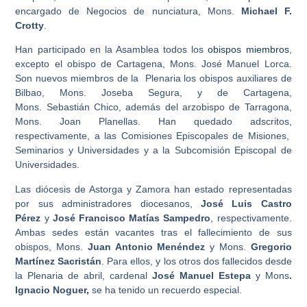
encargado de Negocios de nunciatura, Mons.
Michael F.
Crotty
.
Han participado en la Asamblea todos los
obispos miembros
,
excepto el obispo de Cartagena,
Mons.
José Manuel Lorca
.
Son nuevos miembros de la Plenaria los obispos auxiliares de
Bilbao, Mons.
Joseba Segura
, y de Cartagena,
Mons.
Sebastián Chico
, además del arzobispo de Tarragona,
Mons.
Joan Planellas
. Han quedado adscritos,
respectivamente, a las Comisiones Episcopales de Misiones,
Seminarios y Universidades y a la Subcomisión Episcopal de
Universidades.
Las diócesis de Astorga y Zamora han estado representadas
por sus administradores diocesanos,
José Luis Castro
Pérez
y
José Francisco Matías Sampedro
, respectivamente.
Ambas sedes están vacantes tras el fallecimiento de sus
obispos, Mons.
Juan Antonio Menéndez
y Mons.
Gregorio
Martínez Sacristán
. Para ellos, y los otros dos fallecidos desde
la Plenaria de abril, cardenal
José Manuel Estepa
y Mons
.
Ignacio Noguer,
se ha tenido un recuerdo especial.