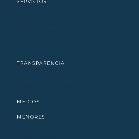
SERVICIOS
Archivo Catedralicio y Diocesano
Casa de la Iglesia
Librería Pastoral
Centro Diocesano de Formación Teológica y
Pastoral
Museo Diocesano “Regina Cœli”
Tribunal Eclesiástico de Santander
TRANSPARENCIA
Normativa
Compliance
Canal de sugerencias y quejas
Menores
MEDIOS
Agenda
MENORES
INICIO
DIÓCESIS