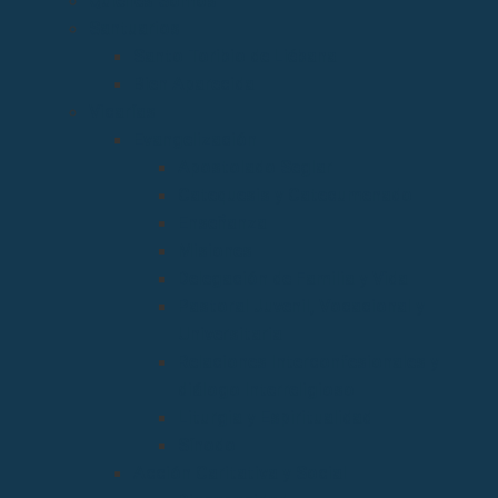
Quiénes Somos
Santuarios
Santo Toribio de Liébana
Bien Aparecida
Vicarías
Evangelización
Apostolado Seglar
Catequesis y Catecumenado
Enseñanza
Misiones
Delegación de Familia y Vida
Pastoral Juvenil, Vocacional y
Universitaria
Relaciones Interconfesionales y
diálogo Interreligioso
Liturgia y Espiritualidad
Sínodo
Acción Caritativa y Social