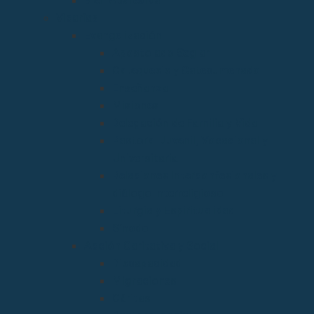
Bien Aparecida
Vicarías
Evangelización
Apostolado Seglar
Catequesis y Catecumenado
Enseñanza
Misiones
Delegación de Familia y Vida
Pastoral Juvenil, Vocacional y
Universitaria
Relaciones Interconfesionales y
diálogo Interreligioso
Liturgia y Espiritualidad
Sínodo
Acción Caritativa y Social
Discapacidad
Migraciones
Cáritas