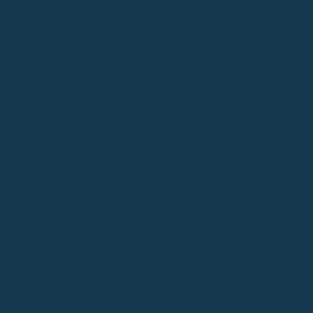
D. Arturo
Episcopologio
CATEDRAL
SERVICIOS
Archivo Catedralicio y Diocesano
Casa de la Iglesia
Librería Pastoral
Centro Diocesano de Formación Teológica y
Pastoral
Museo Diocesano “Regina Cœli”
Tribunal Eclesiástico de Santander
TRANSPARENCIA
Normativa
Compliance
Canal de sugerencias y quejas
Menores
MEDIOS
Agenda