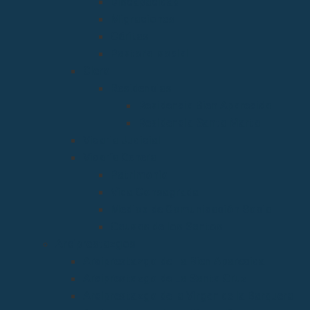
Discapacidad
Migraciones
Cáritas
Pastoral social
Clero
Residencias
Residencia Bien Aparecida
Residencia Santa Marta
Vicaria Judicial
Vicaría General
Patrimonio
Vida Consagrada
Medios de Comunicación Social
Causas de los Santos
Arciprestazgos
Arciprestazgo de La Bien Aparecida
Arciprestazgo de La Santa Cruz
Arciprestazgo de la Virgen de la Barquera