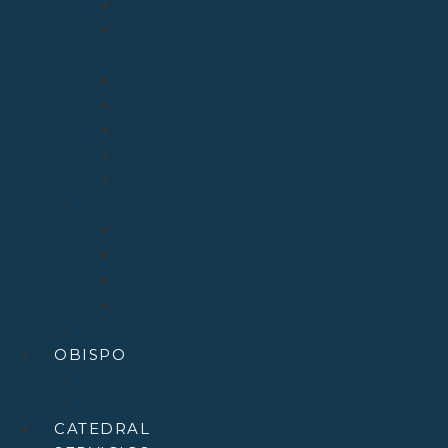
Arciprestazgo de San José
Arciprestazgo de San José Arciprestazgo
de Santa Juliana
Arciprestazgo de Santa María y Miera
Arciprestazgo Ntra. Sra. de Montesclaros
Arciprestazgo Ntra. Sra. de Soto y Valvanuz
Arciprestazgo Ntra. Sra. del Carmen
Arciprestazgo Virgen del Mar
Cancillería
Boletín Oficial del Obispado
Cementerios
Formularios
Glosario
Seminario de Corbán
OBISPO
D. Arturo
Episcopologio
CATEDRAL