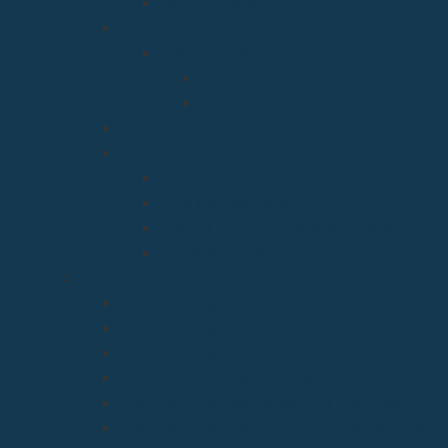
Pastoral social
Clero
Residencias
Residencia Bien Aparecida
Residencia Santa Marta
Vicaria Judicial
Vicaría General
Patrimonio
Vida Consagrada
Medios de Comunicación Social
Causas de los Santos
Arciprestazgos
Arciprestazgo de La Bien Aparecida
Arciprestazgo de La Santa Cruz
Arciprestazgo de la Virgen de la Barquera
Arciprestazgo de La Virgen Grande
Arciprestazgo de los Santos Mártires
Arciprestazgo de Ntra. Sra. de la Asunción