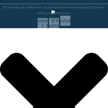
MENORES
© Diócesis de Santander. Todos los Derechos Reservados
Diseño
web
por
Disenium
Facebook-
X-
Youtube
f
twitter