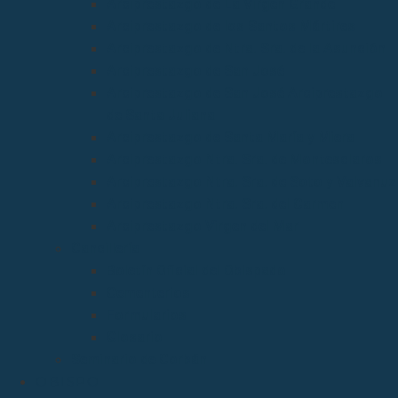
Arciprestazgo de La Virgen Grande
Arciprestazgo de los Santos Mártires
Arciprestazgo de Ntra. Sra. de la Asunción
Arciprestazgo de San José
Arciprestazgo de San José Arciprestazgo
de Santa Juliana
Arciprestazgo de Santa María y Miera
Arciprestazgo Ntra. Sra. de Montesclaros
Arciprestazgo Ntra. Sra. de Soto y Valvanuz
Arciprestazgo Ntra. Sra. del Carmen
Arciprestazgo Virgen del Mar
Cancillería
Boletín Oficial del Obispado
Cementerios
Formularios
Glosario
Seminario de Corbán
OBISPO