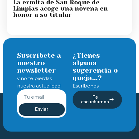
La ermita de San Roque de
Limpias acoge una novena en
honor a su titular
Suscríbete a
¿Tienes
nuestro
alguna
newsletter
sugerencia o
queja...?
y no te pierdas
nuestra actualidad
Escríbenos
Te
escuchamos
Enviar