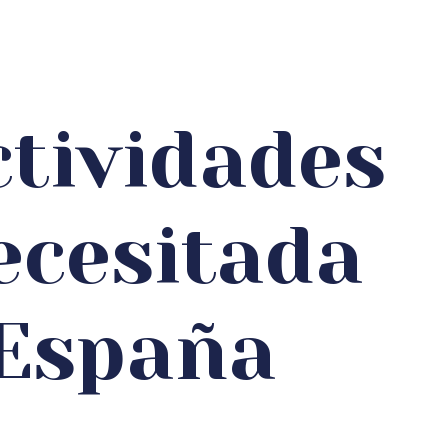
tividades
ecesitada
 España