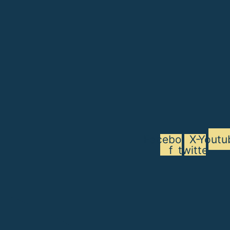
Facebook-
X-
Youtu
f
twitter