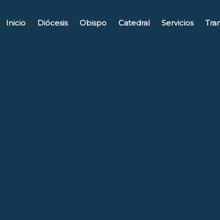
Ir
al
Inicio
Diócesis
Obispo
Catedral
Servicios
Tra
contenido