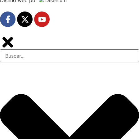
Diseño web
por
Disenium