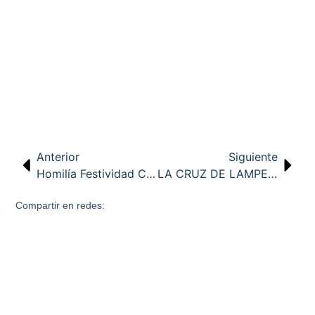
Anterior
Siguiente
Homilía Festividad Corpus Christi 2017
LA CRUZ DE LAMPEDUSA SERÁ RECIBIDA, ESTE MARTES, POR VARIOS COLEGIOS EN LA PLAZA PORTICADA
Compartir en redes: