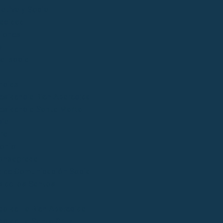
ativa y Social
acidad
iones
s
al social
ncias
esidencia Bien Aparecida
esidencia Santa Marta
ial
ral
onio
onsagrada
 de Comunicación Social
 de los Santos
go de La Bien Aparecida
go de La Santa Cruz