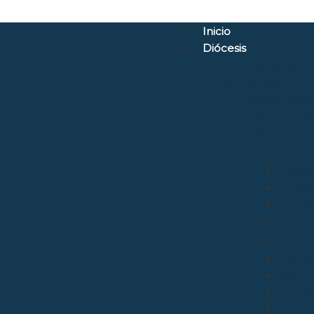
Inicio
Diócesis
Quiénes Somos
Santuarios
Santo Torib
Bien Aparec
Vicarías
Evangelizac
Aposto
Catequ
Enseñ
Mision
Delega
Pastora
Relaci
Liturgi
Sínod