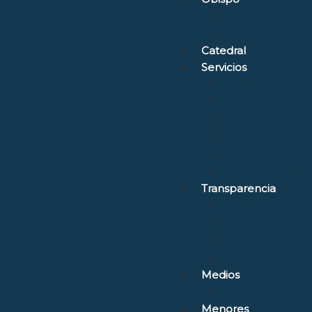
D. Arturo
Episcopologio
Catedral
Servicios
Archivo Catedrali
Casa de la Iglesia
Librería Pastoral
Centro Diocesano
Museo Diocesano 
Tribunal Eclesiás
Transparencia
Normativa
Compliance
Canal de sugerenc
Menores
Medios
Agenda
Menores