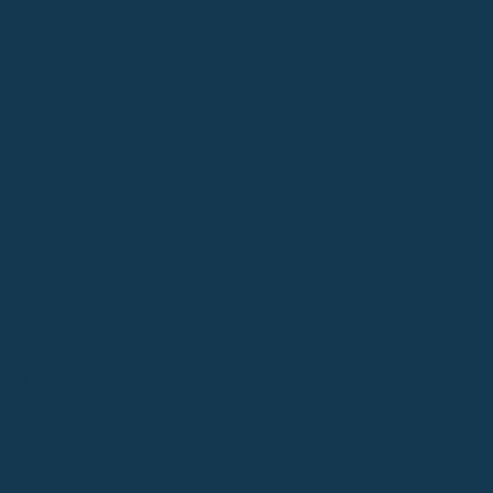
cio y Diocesano
 de Formación Teológica y Pastoral
“Regina Cœli”
tico de Santander
ias y quejas