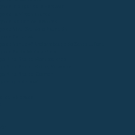
o de la Virgen de la Barquera
go de La Virgen Grande
go de los Santos Mártires
o de Ntra. Sra. de la Asunción
go de San José
go de San José Arciprestazgo de Santa Juliana
go de Santa María y Miera
go Ntra. Sra. de Montesclaros
o Ntra. Sra. de Soto y Valvanuz
go Ntra. Sra. del Carmen
go Virgen del Mar
ial del Obispado
s
bán