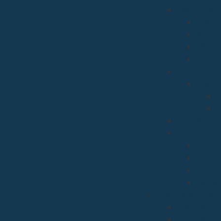
Acción Carit
Discap
Migrac
Cárita
Pastor
Clero
Reside
R
R
Vicaria Judic
Vicaría Gene
Patrim
Vida C
Medios
Causas
Arciprestazgos
Arciprestaz
Arciprestaz