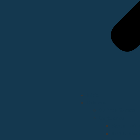
Inicio
Diócesis
Quiénes Somos
Santuarios
Santo Torib
Bien Aparec