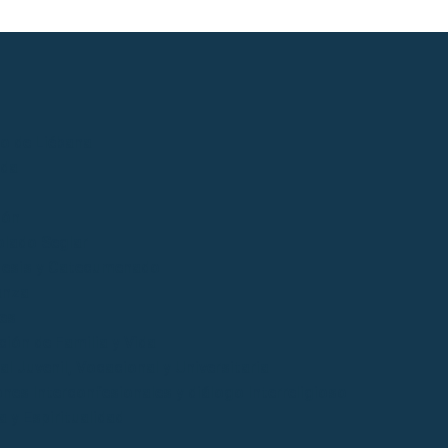
io de Liébana
ida
ión
lado Seglar
esis y Catecumenado
anza
es
ción de Familia y Vida
l Juvenil, Vocacional y Universitaria
ones Interconfesionales y diálogo Interreligioso
a y Espiritualidad
o