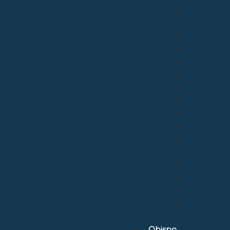
Arciprestazg
Arciprestaz
Arciprestaz
Arciprestazg
Arciprestaz
Arciprestaz
Arciprestaz
Arciprestaz
Arciprestazg
Arciprestaz
Arciprestaz
Cancillería
Boletín Ofic
Cementerio
Formularios
Glosario
Seminario de Cor
Obispo