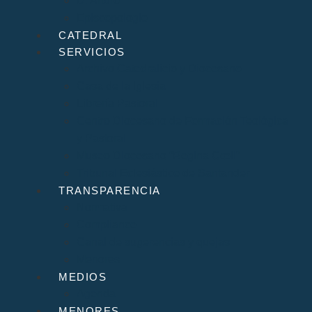
D. Arturo
Episcopologio
CATEDRAL
SERVICIOS
Archivo Catedralicio y Diocesano
Casa de la Iglesia
Librería Pastoral
Centro Diocesano de Formación Teológica
y Pastoral
Museo Diocesano “Regina Cœli”
Tribunal Eclesiástico de Santander
TRANSPARENCIA
Normativa
Compliance
Canal de sugerencias y quejas
Menores
MEDIOS
Agenda
MENORES