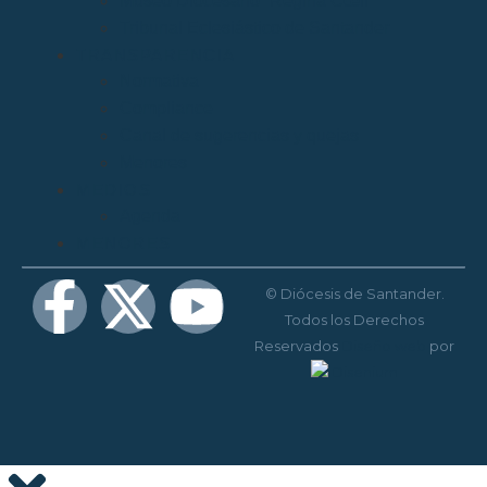
Museo Diocesano “Regina Cœli”
Tribunal Eclesiástico de Santander
TRANSPARENCIA
Normativa
Compliance
Canal de sugerencias y quejas
Menores
MEDIOS
Agenda
MENORES
© Diócesis de Santander.
Todos los Derechos
Reservados
Diseño web
por
Disenium