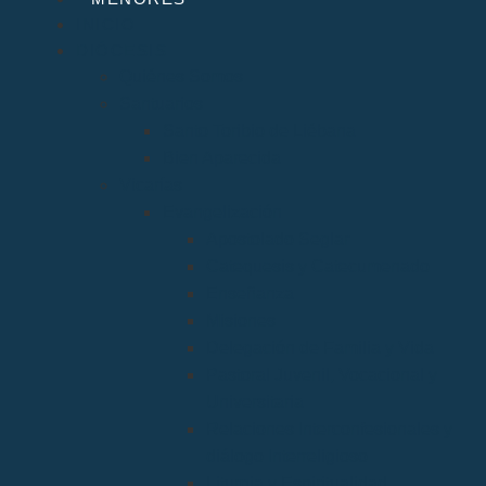
INICIO
DIÓCESIS
Quiénes Somos
Santuarios
Santo Toribio de Liébana
Bien Aparecida
Vicarías
Evangelización
Apostolado Seglar
Catequesis y Catecumenado
Enseñanza
Misiones
Delegación de Familia y Vida
Pastoral Juvenil, Vocacional y
Universitaria
Relaciones Interconfesionales y
diálogo Interreligioso
Liturgia y Espiritualidad