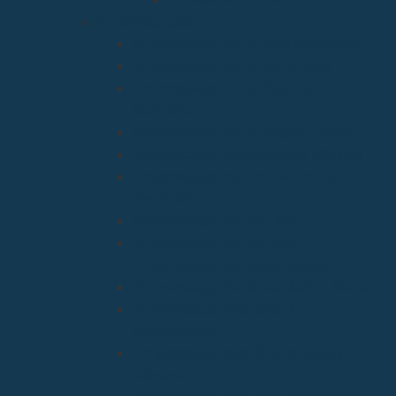
Arciprestazgos
Arciprestazgo de La Bien Aparecida
Arciprestazgo de La Santa Cruz
Arciprestazgo de la Virgen de la
Barquera
Arciprestazgo de La Virgen Grande
Arciprestazgo de los Santos Mártires
Arciprestazgo de Ntra. Sra. de la
Asunción
Arciprestazgo de San José
Arciprestazgo de San José
Arciprestazgo de Santa Juliana
Arciprestazgo de Santa María y Miera
Arciprestazgo Ntra. Sra. de
Montesclaros
Arciprestazgo Ntra. Sra. de Soto y
Valvanuz