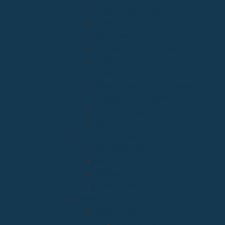
Catequesis y Catecumenado
Enseñanza
Misiones
Delegación de Familia y Vida
Pastoral Juvenil, Vocacional y
Universitaria
Relaciones Interconfesionales y
diálogo Interreligioso
Liturgia y Espiritualidad
Sínodo
Acción Caritativa y Social
Discapacidad
Migraciones
Cáritas
Pastoral social
Clero
Residencias
Residencia Bien