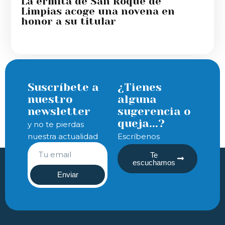
La ermita de San Roque de
Limpias acoge una novena en
honor a su titular
Suscríbete a
¿Tienes
nuestro
alguna
newsletter
sugerencia o
queja...?
y no te pierdas
nuestra actualidad
Escríbenos
Te
escuchamos
Enviar