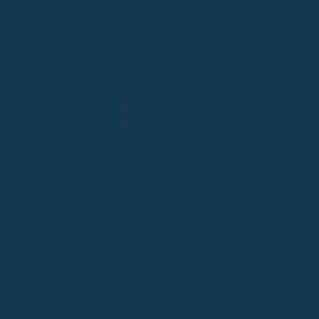
Aparecida
Residencia Santa Marta
Vicaria Judicial
Vicaría General
Patrimonio
Vida Consagrada
Medios de Comunicación
Social
Causas de los Santos
Arciprestazgos
Arciprestazgo de La Bien Aparecida
Arciprestazgo de La Santa Cruz
Arciprestazgo de la Virgen de la
Barquera
Arciprestazgo de La Virgen Grande
Arciprestazgo de los Santos Mártires
Arciprestazgo de Ntra. Sra. de la
Asunción