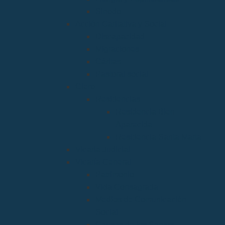
Sínodo
Acción Caritativa y Social
Discapacidad
Migraciones
Cáritas
Pastoral social
Clero
Residencias
Residencia Bien
Aparecida
Residencia Santa Marta
Vicaria Judicial
Vicaría General
Patrimonio
Vida Consagrada
Medios de Comunicación
Social
Causas de los Santos