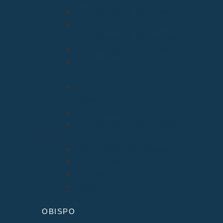
Arciprestazgo de San José
Arciprestazgo de San José
Arciprestazgo de Santa Juliana
Arciprestazgo de Santa María y Miera
Arciprestazgo Ntra. Sra. de
Montesclaros
Arciprestazgo Ntra. Sra. de Soto y
Valvanuz
Arciprestazgo Ntra. Sra. del Carmen
Arciprestazgo Virgen del Mar
Cancillería
Boletín Oficial del Obispado
Cementerios
Formularios
Glosario
Seminario de Corbán
OBISPO