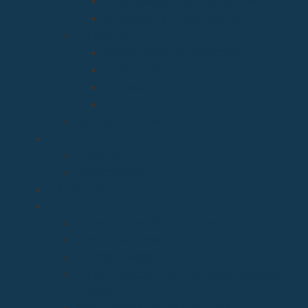
Arciprestazgo Ntra. Sra. del Carmen
Arciprestazgo Virgen del Mar
Cancillería
Boletín Oficial del Obispado
Cementerios
Formularios
Glosario
Seminario de Corbán
OBISPO
D. Arturo
Episcopologio
CATEDRAL
SERVICIOS
Archivo Catedralicio y Diocesano
Casa de la Iglesia
Librería Pastoral
Centro Diocesano de Formación Teológica
y Pastoral