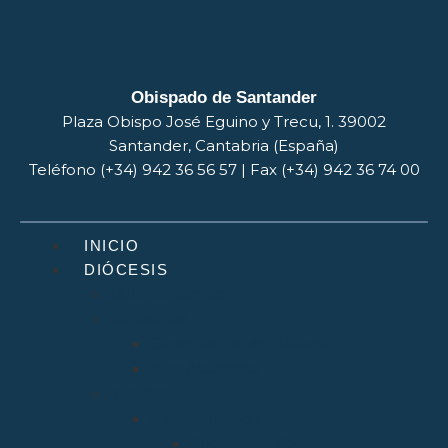
Obispado de Santander
Plaza Obispo José Eguino y Trecu, 1. 39002
Santander, Cantabria (España)
Teléfono (+34) 942 36 56 57 | Fax (+34) 942 36 74 00
INICIO
DIÓCESIS
Quiénes Somos
Santuarios
Santo Toribio de Liébana
Bien Aparecida
Vicarías
Evangelización
Apostolado Seglar