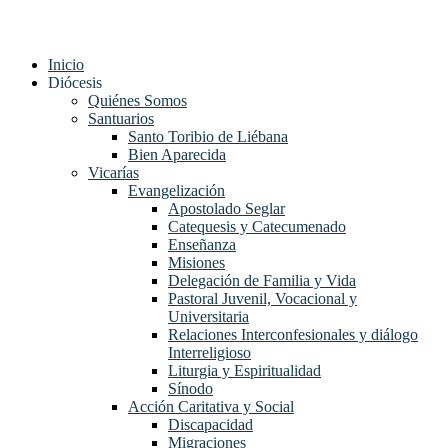
Inicio
Diócesis
Quiénes Somos
Santuarios
Santo Toribio de Liébana
Bien Aparecida
Vicarías
Evangelización
Apostolado Seglar
Catequesis y Catecumenado
Enseñanza
Misiones
Delegación de Familia y Vida
Pastoral Juvenil, Vocacional y
Universitaria
Relaciones Interconfesionales y diálogo
Interreligioso
Liturgia y Espiritualidad
Sínodo
Acción Caritativa y Social
Discapacidad
Migraciones