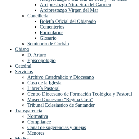
Arciprestazgo Ntra. Sra. del Carmen
Arciprestazgo Virgen del Mar
Cancillería
Boletín Oficial del Obispado
Cementerios
Formularios
Glosario
Seminario de Corbán
Obispo
D. Arturo
Episcopologio
Catedral
Servicios
Archivo Catedralicio y Diocesano
Casa de la Iglesia
Librería Pastoral
Centro Diocesano de Formación Teológica y Pastoral
Museo Diocesano “Regina Cœli”
Tribunal Eclesiástico de Santander
Transparencia
Normativa
Compliance
Canal de sugerencias y quejas
Menores
Medios