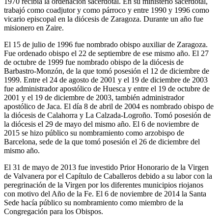
1970 recibía la ordenación sacerdotal. En su ministerio sacerdotal,
trabajó como coadjutor y como párroco y entre 1990 y 1996 como
vicario episcopal en la diócesis de Zaragoza. Durante un año fue
misionero en Zaire.
El 15 de julio de 1996 fue nombrado obispo auxiliar de Zaragoza.
Fue ordenado obispo el 22 de septiembre de ese mismo año. El 27
de octubre de 1999 fue nombrado obispo de la diócesis de
Barbastro-Monzón, de la que tomó posesión el 12 de diciembre de
1999. Entre el 24 de agosto de 2001 y el 19 de diciembre de 2003
fue administrador apostólico de Huesca y entre el 19 de octubre de
2001 y el 19 de diciembre de 2003, también administrador
apostólico de Jaca. El día 8 de abril de 2004 es nombrado obispo de
la diócesis de Calahorra y La Calzada-Logroño. Tomó posesión de
la diócesis el 29 de mayo del mismo año. El 6 de noviembre de
2015 se hizo público su nombramiento como arzobispo de
Barcelona, sede de la que tomó posesión el 26 de diciembre del
mismo año.
El 31 de mayo de 2013 fue investido Prior Honorario de la Virgen
de Valvanera por el Capítulo de Caballeros debido a su labor con la
peregrinación de la Virgen por los diferentes municipios riojanos
con motivo del Año de la Fe. El 6 de noviembre de 2014 la Santa
Sede hacía público su nombramiento como miembro de la
Congregación para los Obispos.