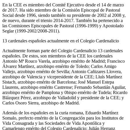
En la CEE es miembro del Comité Ejecutivo desde el 14 de marzo
de 2017. Ha sido miembro de la Comisión Episcopal de Pastoral
Social desde 1996, siendo también su presidente de 2002 al 2008 y,
de nuevo, durante el trienio 2014-2017. También ha pertenecido a
las Comisiones Episcopales de Pastoral (1996-1999) y Apostolado
Seglar (1999-2002/2008-2011).
13 cardenales españoles actualmente en el Colegio Cardenalicio
Actualmente forman parte del Colegio Cardenalicio 13 cardenales
españoles. De estos, son miembros de la CEE los cardenales
Antonio Mª Rouco Varela, arzobispo emérito de Madrid; Francisco
Álvarez Martínez, arzobispo emérito de Toledo; Carlos Amigo
Vallejo, arzobispo emérito de Sevilla; Antonio Cañizares Llovera,
arzobispo de Valencia y vicepresidente de la CEE; Lluís Martínez
Sistach, arzobispo emérito de Barcelona; José Manuel Estepa
Llaurens, arzobispo emérito Castrense; Fernando Sebastián Aguilar,
arzobispo emérito de Pamplona y 0bispo emérito de Tudela; Ricardo
Blázquez Pérez, arzobispo de Valladolid y presidente de la CEE; y
Carlos Osoro Sierra, arzobispo de Madrid.
Además de los españoles en la curia romana, Eduardo Martínez
Somalo, prefecto emérito de la Congregación para los Institutos de
Vida Consagrada y las Sociedades de Vida Apostólica y
Camarlengo emérito del Colegio Cardenalicio; Julián Herranz