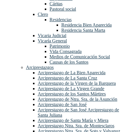
Cáritas
Pastoral social
Clero
Residencias
Residencia Bien Aparecida
Residencia Santa Marta
Vicaria Judicial
Vicaría General
Patrimonio
Vida Consagrada
Medios de Comunicación Social
Causas de los Santos
Arciprestazgos
Arciprestazgo de La Bien Aparecida
Arciprestazgo de La Santa Cruz
Arciprestazgo de la Virgen de la Barquera
Arciprestazgo de La Virgen Grande
Arciprestazgo de los Santos Mártires
Arciprestazgo de Ntra. Sra. de la Asunción
Arciprestazgo de San José
Arciprestazgo de San José Arciprestazgo de
Santa Juliana
Arciprestazgo de Santa María y Miera
Arciprestazgo Ntra. Sra. de Montesclaros
Arciprestazgo Ntra. Sra. de Soto y Valvanuz