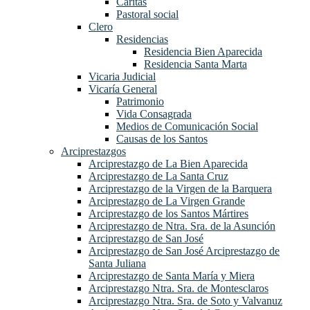
Cáritas
Pastoral social
Clero
Residencias
Residencia Bien Aparecida
Residencia Santa Marta
Vicaria Judicial
Vicaría General
Patrimonio
Vida Consagrada
Medios de Comunicación Social
Causas de los Santos
Arciprestazgos
Arciprestazgo de La Bien Aparecida
Arciprestazgo de La Santa Cruz
Arciprestazgo de la Virgen de la Barquera
Arciprestazgo de La Virgen Grande
Arciprestazgo de los Santos Mártires
Arciprestazgo de Ntra. Sra. de la Asunción
Arciprestazgo de San José
Arciprestazgo de San José Arciprestazgo de
Santa Juliana
Arciprestazgo de Santa María y Miera
Arciprestazgo Ntra. Sra. de Montesclaros
Arciprestazgo Ntra. Sra. de Soto y Valvanuz