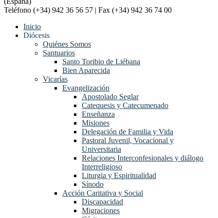
(España)
Teléfono (+34) 942 36 56 57 | Fax (+34) 942 36 74 00
Inicio
Diócesis
Quiénes Somos
Santuarios
Santo Toribio de Liébana
Bien Aparecida
Vicarías
Evangelización
Apostolado Seglar
Catequesis y Catecumenado
Enseñanza
Misiones
Delegación de Familia y Vida
Pastoral Juvenil, Vocacional y
Universitaria
Relaciones Interconfesionales y diálogo
Interreligioso
Liturgia y Espiritualidad
Sínodo
Acción Caritativa y Social
Discapacidad
Migraciones