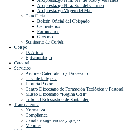
Arciprestazgo Ntra. Sra. de Soto y Valvanuz
Arciprestazgo Ntra. Sra. del Carmen
Arciprestazgo Virgen del Mar
Cancillería
Boletín Oficial del Obispado
Cementerios
Formularios
Glosario
Seminario de Corbán
Obispo
D. Arturo
Episcopologio
Catedral
Servicios
Archivo Catedralicio y Diocesano
Casa de la Iglesia
Librería Pastoral
Centro Diocesano de Formación Teológica y Pastoral
Museo Diocesano “Regina Cœli”
Tribunal Eclesiástico de Santander
Transparencia
Normativa
Compliance
Canal de sugerencias y quejas
Menores