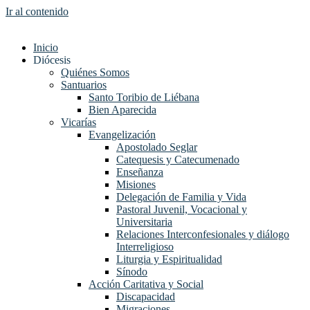
Ir al contenido
Inicio
Diócesis
Quiénes Somos
Santuarios
Santo Toribio de Liébana
Bien Aparecida
Vicarías
Evangelización
Apostolado Seglar
Catequesis y Catecumenado
Enseñanza
Misiones
Delegación de Familia y Vida
Pastoral Juvenil, Vocacional y
Universitaria
Relaciones Interconfesionales y diálogo
Interreligioso
Liturgia y Espiritualidad
Sínodo
Acción Caritativa y Social
Discapacidad
Migraciones