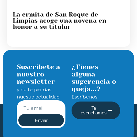
La ermita de San Roque de
Limpias acoge una novena en
honor a su titular
Suscríbete a
¿Tienes
nuestro
alguna
newsletter
sugerencia o
queja...?
y no te pierdas
nuestra actualidad
Escríbenos
Te
escuchamos
Enviar