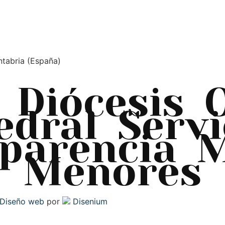
ntabria (España)
Diócesis
edral
Servi
parencia
M
Menores
Diseño web
por
Disenium