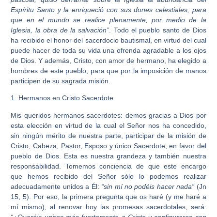
Espíritu Santo y la enriqueció con sus dones celestiales, para
que en el mundo se realice plenamente, por medio de la
Iglesia, la obra de la salvación”
. Todo el pueblo santo de Dios
ha recibido el honor del sacerdocio bautismal, en virtud del cual
puede hacer de toda su vida una ofrenda agradable a los ojos
de Dios. Y además, Cristo, con amor de hermano, ha elegido a
hombres de este pueblo, para que por la imposición de manos
participen de su sagrada misión.
1. Hermanos en Cristo Sacerdote
.
Mis queridos hermanos sacerdotes: demos gracias a Dios por
esta elección en virtud de la cual el Señor nos ha concedido,
sin ningún mérito de nuestra parte, participar de la misión de
Cristo, Cabeza, Pastor, Esposo y único Sacerdote, en favor del
pueblo de Dios. Esta es nuestra grandeza y también nuestra
responsabilidad. Tomemos conciencia de que este encargo
que hemos recibido del Señor sólo lo podemos realizar
adecuadamente unidos a Él:
“sin mí no podéis hacer nada”
(Jn
15, 5). Por eso, la primera pregunta que os haré (y me haré a
mí mismo), al renovar hoy las promesas sacerdotales, será:
“¿Queréis uniros más fuertemente a Cristo y configuraros con