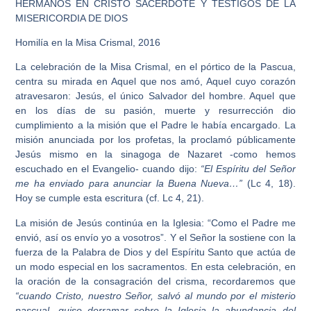
HERMANOS EN CRISTO SACERDOTE Y TESTIGOS DE LA
MISERICORDIA DE DIOS
Homilía en la Misa Crismal, 2016
La celebración de la Misa Crismal, en el pórtico de la Pascua,
centra su mirada en Aquel que nos amó, Aquel cuyo corazón
atravesaron: Jesús, el único Salvador del hombre. Aquel que
en los días de su pasión, muerte y resurrección dio
cumplimiento a la misión que el Padre le había encargado. La
misión anunciada por los profetas, la proclamó públicamente
Jesús mismo en la sinagoga de Nazaret -como hemos
escuchado en el Evangelio- cuando dijo:
“El Espíritu del Señor
me ha enviado para anunciar la Buena Nueva…”
(Lc 4, 18).
Hoy se cumple esta escritura (cf. Lc 4, 21).
La misión de Jesús continúa en la Iglesia: “Como el Padre me
envió, así os envío yo a vosotros”. Y el Señor la sostiene con la
fuerza de la Palabra de Dios y del Espíritu Santo que actúa de
un modo especial en los sacramentos. En esta celebración, en
la oración de la consagración del crisma, recordaremos que
“cuando Cristo, nuestro Señor, salvó al mundo por el misterio
pascual, quiso derramar sobre la Iglesia la abundancia del