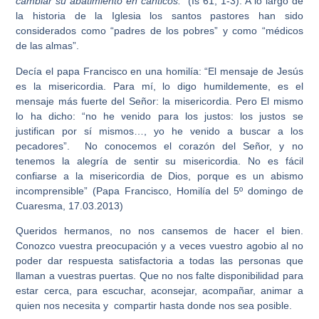
cambiar su abatimiento en cánticos.”
(Is 61, 1-3). A lo largo de
la historia de la Iglesia los santos pastores han sido
considerados como “padres de los pobres” y como “médicos
de las almas”.
Decía el papa Francisco en una homilía: “El mensaje de Jesús
es la misericordia. Para mí, lo digo humildemente, es el
mensaje más fuerte del Señor: la misericordia. Pero El mismo
lo ha dicho: “no he venido para los justos: los justos se
justifican por sí mismos…, yo he venido a buscar a los
pecadores”.
No conocemos el corazón del Señor, y no
tenemos la alegría de sentir su misericordia. No es fácil
confiarse a la misericordia de Dios, porque es un abismo
incomprensible” (Papa Francisco, Homilía del 5º domingo de
Cuaresma, 17.03.2013)
Queridos hermanos, no nos cansemos de hacer el bien.
Conozco vuestra preocupación y a veces vuestro agobio al no
poder dar respuesta satisfactoria a todas las personas que
llaman a vuestras puertas. Que no nos falte disponibilidad para
estar cerca, para escuchar, aconsejar, acompañar, animar a
quien nos necesita y compartir hasta donde nos sea posible.