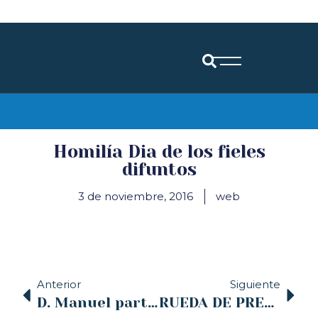
Diócesis de Santander
Homilía Dia de los fieles
difuntos
3 de noviembre, 2016
web
Anterior
Siguiente
D. Manuel participa en el Encuentro de Laicos de la provincia Eclesiástica con los Obispos
RUEDA DE PRENSA – VIERNES 4 NOVIEMBRE – 10:00 AM – Presentación de las cuentas y datos económicos de la Diócesis