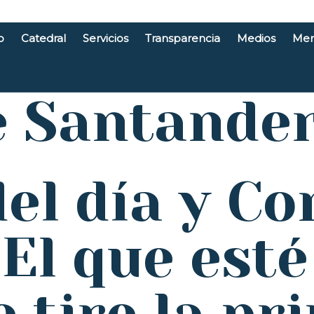
o
Catedral
Servicios
Transparencia
Medios
Men
e Santande
el día y Co
 El que esté