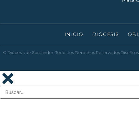
Plaza O
INICIO
DIÓCESIS
OBI
© Diócesis de Santander. Todos los Derechos Reservados
Diseño 