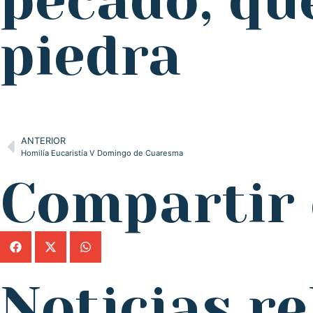
pecado, que
piedra
ANTERIOR
Homilía Eucaristía V Domingo de Cuaresma
Compartir 
Noticias r