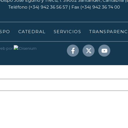
bispo José Eguino y Trecu, 1. 39002 Santander, Cantabria 
Teléfono (+34) 942 36 56 57 | Fax (+34) 942 36 74 00
SPO
CATEDRAL
SERVICIOS
TRANSPARENC
web
por
Disenium