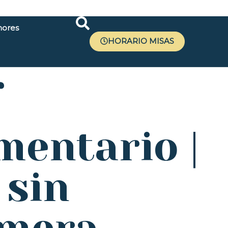
ores
HORARIO MISAS
r
mentario |
 sin