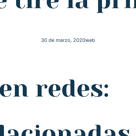
 tire la pr
30 de marzo, 2020
web
en redes:
elacionadas