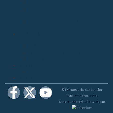
Librería Pastoral
Centro Diocesano de Formación
Teológica y Pastoral
Museo Diocesano “Regina Cœli”
Tribunal Eclesiástico de Santander
TRANSPARENCIA
Normativa
Compliance
Canal de sugerencias y quejas
Menores
MEDIOS
Agenda
MENORES
© Diócesis de Santander.
Todos los Derechos
Reservados
Diseño web
por
Disenium