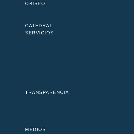
OBISPO
D. Arturo
Episcopologio
CATEDRAL
SERVICIOS
Archivo Catedralicio y Diocesano
Casa de la Iglesia
Librería Pastoral
Centro Diocesano de Formación
Teológica y Pastoral
Museo Diocesano “Regina Cœli”
Tribunal Eclesiástico de Santander
TRANSPARENCIA
Normativa
Compliance
Canal de sugerencias y quejas
Menores
MEDIOS