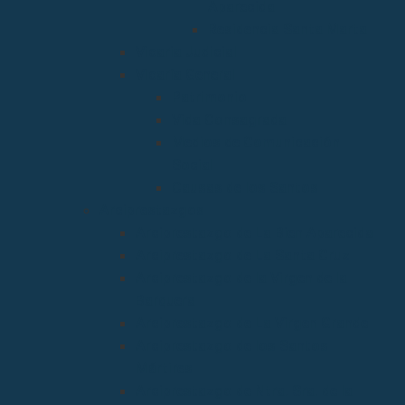
Aparecida
Residencia Santa Marta
Vicaria Judicial
Vicaría General
Patrimonio
Vida Consagrada
Medios de Comunicación
Social
Causas de los Santos
Arciprestazgos
Arciprestazgo de La Bien Aparecida
Arciprestazgo de La Santa Cruz
Arciprestazgo de la Virgen de la
Barquera
Arciprestazgo de La Virgen Grande
Arciprestazgo de los Santos
Mártires
Arciprestazgo de Ntra. Sra. de la