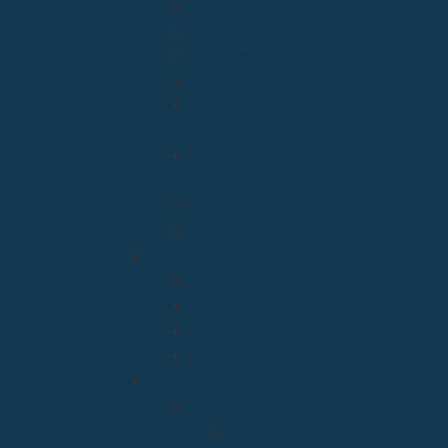
Catequesis y Catecumenado
Enseñanza
Misiones
Delegación de Familia y Vida
Pastoral Juvenil, Vocacional y
Universitaria
Relaciones Interconfesionales
y diálogo Interreligioso
Liturgia y Espiritualidad
Sínodo
Acción Caritativa y Social
Discapacidad
Migraciones
Cáritas
Pastoral social
Clero
Residencias
Residencia Bien