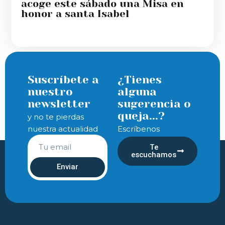
acoge este sábado una Misa en
honor a santa Isabel
Suscríbete a
¿Tienes
nuestro
alguna
newsletter
sugerencia o
queja...?
y no te pierdas
nuestra actualidad
Escríbenos
Te
escuchamos
Enviar