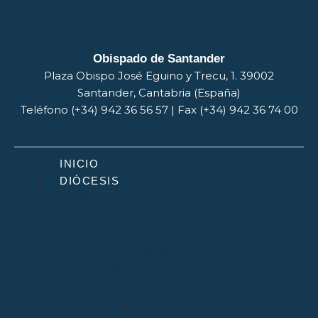
Obispado de Santander
Plaza Obispo José Eguino y Trecu, 1. 39002
Santander, Cantabria (España)
Teléfono (+34) 942 36 56 57 | Fax (+34) 942 36 74 00
INICIO
DIÓCESIS
Quiénes Somos
Santuarios
Santo Toribio de Liébana
Bien Aparecida
Vicarías
Evangelización
Apostolado Seglar