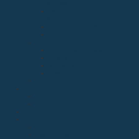
Montesclaros
Arciprestazgo Ntra. Sra. de Soto y
Valvanuz
Arciprestazgo Ntra. Sra. del Carmen
Arciprestazgo Virgen del Mar
Cancillería
Boletín Oficial del Obispado
Cementerios
Formularios
Glosario
Seminario de Corbán
OBISPO
D. Arturo
Episcopologio
CATEDRAL
SERVICIOS
Archivo Catedralicio y Diocesano
Casa de la Iglesia