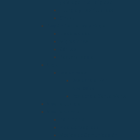
y diálogo Interreligioso
Liturgia y Espiritualidad
Sínodo
Acción Caritativa y Social
Discapacidad
Migraciones
Cáritas
Pastoral social
Clero
Residencias
Residencia Bien
Aparecida
Residencia Santa Marta
Vicaria Judicial
Vicaría General
Patrimonio
Vida Consagrada
Medios de Comunicación