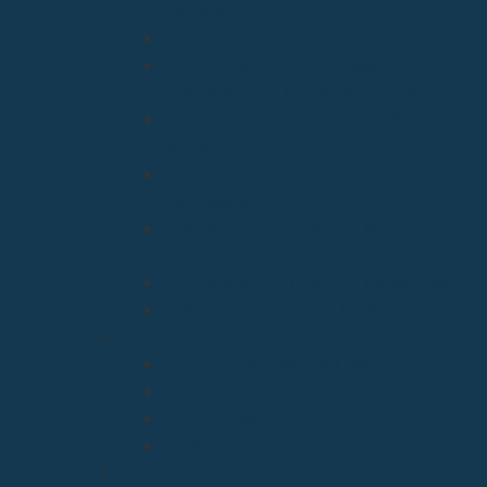
Asunción
Arciprestazgo de San José
Arciprestazgo de San José
Arciprestazgo de Santa Juliana
Arciprestazgo de Santa María y
Miera
Arciprestazgo Ntra. Sra. de
Montesclaros
Arciprestazgo Ntra. Sra. de Soto y
Valvanuz
Arciprestazgo Ntra. Sra. del Carmen
Arciprestazgo Virgen del Mar
Cancillería
Boletín Oficial del Obispado
Cementerios
Formularios
Glosario
Seminario de Corbán