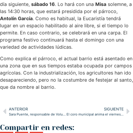
día siguiente,
sábado 16
. Lo hará con una
Misa
solemne, a
las 14:30 horas, que estará presidida por el párroco,
Antolín García
. Como es habitual, la Eucaristía tendrá
lugar en un espacio habilitado al aire libre, si el tiempo lo
permite. En caso contrario, se celebrará en una carpa. El
programa festivo continuará hasta el domingo con una
variedad de actividades lúdicas.
Como explica el párroco, el actual barrio está asentado en
una zona que en sus tiempos estaba ocupada por campos
agrícolas. Con la industrialización, los agricultores han ido
desapareciendo, pero no la costumbre de festejar al santo,
que da nombre al barrio.
ANTERIOR
SIGUIENTE
Sara Puente, responsable de Voluntariado de Cáritas Santander: “La escucha es una herramienta clave para la acogida”
El coro municipal anima el viernes en Galizano la Misa en honor a san Isidro Labrador
Compartir en redes: