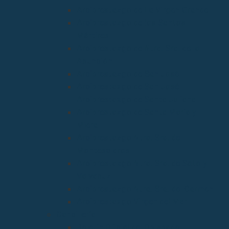
Arciprestazgo de La Virgen Grande
Arciprestazgo de los Santos
Mártires
Arciprestazgo de Ntra. Sra. de la
Asunción
Arciprestazgo de San José
Arciprestazgo de San José
Arciprestazgo de Santa Juliana
Arciprestazgo de Santa María y
Miera
Arciprestazgo Ntra. Sra. de
Montesclaros
Arciprestazgo Ntra. Sra. de Soto y
Valvanuz
Arciprestazgo Ntra. Sra. del Carmen
Arciprestazgo Virgen del Mar
Cancillería
Boletín Oficial del Obispado