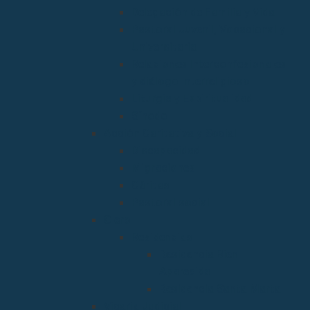
Delegación de Familia y Vida
Pastoral Juvenil, Vocacional y
Universitaria
Relaciones Interconfesionales
y diálogo Interreligioso
Liturgia y Espiritualidad
Sínodo
Acción Caritativa y Social
Discapacidad
Migraciones
Cáritas
Pastoral social
Clero
Residencias
Residencia Bien
Aparecida
Residencia Santa Marta
Vicaria Judicial