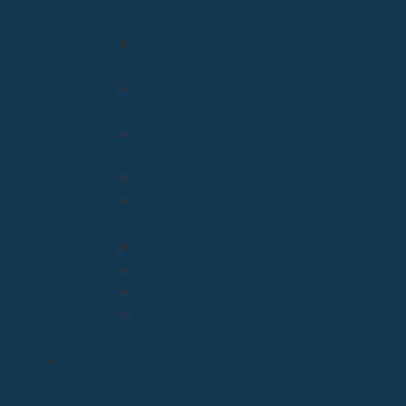
Arciprestazgo de Santa Juliana
Arciprestazgo de Santa María y
Miera
Arciprestazgo Ntra. Sra. de
Montesclaros
Arciprestazgo Ntra. Sra. de Soto y
Valvanuz
Arciprestazgo Ntra. Sra. del Carmen
Arciprestazgo Virgen del Mar
Cancillería
Boletín Oficial del Obispado
Cementerios
Formularios
Glosario
Seminario de Corbán
OBISPO
D. Arturo
Episcopologio