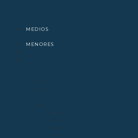
Compliance
Canal de sugerencias y quejas
Menores
MEDIOS
Agenda
MENORES
INICIO
DIÓCESIS
Quiénes Somos
Santuarios
Santo Toribio de Liébana
Bien Aparecida
Vicarías
Evangelización
Apostolado Seglar
Catequesis y Catecumenado
Enseñanza
Misiones