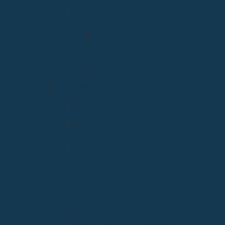
Vicaría General
Patrimonio
Vida Consagrada
Medios de Comunicación
Social
Causas de los Santos
Arciprestazgos
Arciprestazgo de La Bien Aparecida
Arciprestazgo de La Santa Cruz
Arciprestazgo de la Virgen de la
Barquera
Arciprestazgo de La Virgen Grande
Arciprestazgo de los Santos
Mártires
Arciprestazgo de Ntra. Sra. de la
Asunción
Arciprestazgo de San José
Arciprestazgo de San José