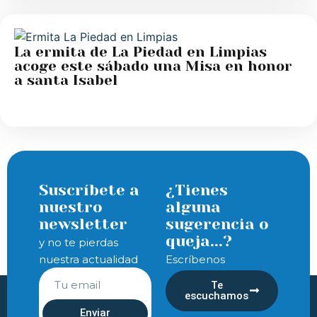
La ermita de La Piedad en Limpias
acoge este sábado una Misa en honor
a santa Isabel
Suscríbete a
¿Tienes
nuestro
alguna
newsletter
sugerencia o
queja...?
y no te pierdas
nuestra actualidad
Escríbenos
Te
escuchamos
Enviar