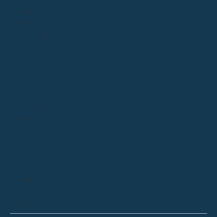
CATEDRAL
SERVICIOS
Archivo Catedralicio y Diocesano
Casa de la Iglesia
Librería Pastoral
Centro Diocesano de Formación
Teológica y Pastoral
Museo Diocesano “Regina Cœli”
Tribunal Eclesiástico de Santander
TRANSPARENCIA
Normativa
Compliance
Canal de sugerencias y quejas
Menores
MEDIOS
Agenda
MENORES