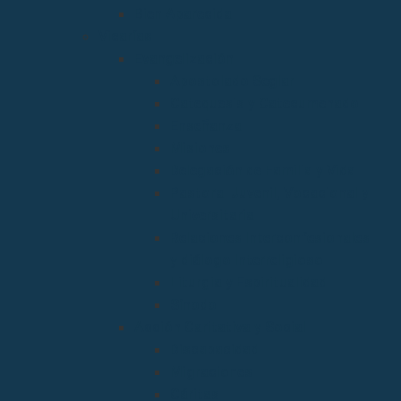
Bien Aparecida
Vicarías
Evangelización
Apostolado Seglar
Catequesis y Catecumenado
Enseñanza
Misiones
Delegación de Familia y Vida
Pastoral Juvenil, Vocacional y
Universitaria
Relaciones Interconfesionales
y diálogo Interreligioso
Liturgia y Espiritualidad
Sínodo
Acción Caritativa y Social
Discapacidad
Migraciones
Cáritas