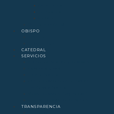
Cementerios
Formularios
Glosario
Seminario de Corbán
OBISPO
D. Arturo
Episcopologio
CATEDRAL
SERVICIOS
Archivo Catedralicio y Diocesano
Casa de la Iglesia
Librería Pastoral
Centro Diocesano de Formación
Teológica y Pastoral
Museo Diocesano “Regina Cœli”
Tribunal Eclesiástico de Santander
TRANSPARENCIA
Normativa