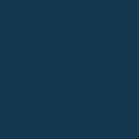
Pastoral social
Clero
Residencias
Residencia Bien
Aparecida
Residencia Santa Marta
Vicaria Judicial
Vicaría General
Patrimonio
Vida Consagrada
Medios de Comunicación
Social
Causas de los Santos
Arciprestazgos
Arciprestazgo de La Bien Aparecida
Arciprestazgo de La Santa Cruz
Arciprestazgo de la Virgen de la
Barquera