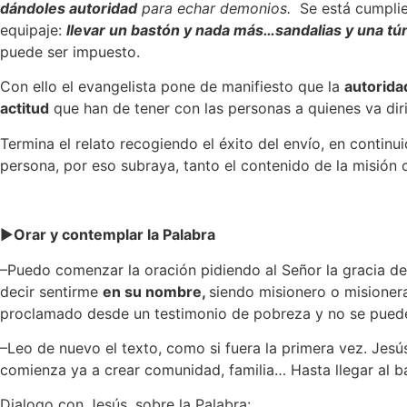
dándoles autoridad
para echar demonios.
Se está cumplie
equipaje:
llevar un bastón y nada más…sandalias y una tú
puede ser impuesto.
Con ello el evangelista pone de manifiesto que la
autorida
actitud
que han de tener con las personas a quienes va dir
Termina el relato recogiendo el éxito del envío, en continu
persona, por eso subraya, tanto el contenido de la misión 
►
Orar y contemplar la Palabra
–
Puedo comenzar la oración
pidiendo al Señor la gracia de
decir sentirme
en su nombre,
siendo misionero o misionera
proclamado desde un testimonio de pobreza y no se puede
–
Leo de nuevo el texto
, como si fuera la primera vez.
Jesú
comienza ya a crear comunidad, familia… Hasta llegar al b
Dialogo con Jesús
, sobre la Palabra: