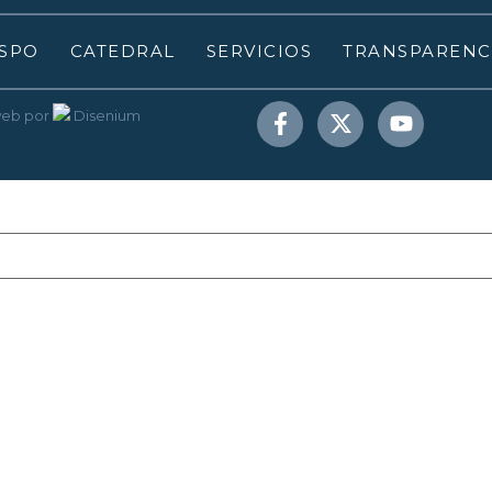
SPO
CATEDRAL
SERVICIOS
TRANSPARENC
web
por
Disenium