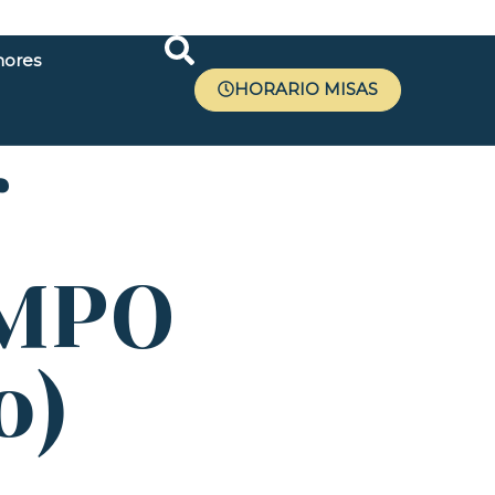
ores
HORARIO MISAS
r
EMPO
o)