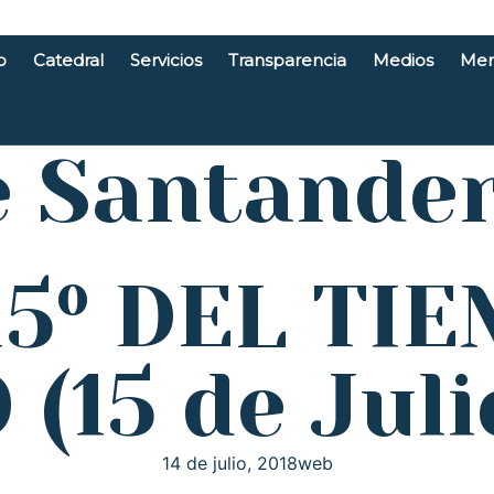
o
Catedral
Servicios
Transparencia
Medios
Men
e Santande
5º DEL TI
(15 de Juli
14 de julio, 2018
web