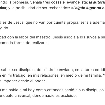
ndo la promesa. Señala tres cosas el evangelista:
la autor
nica
; y
la posibilidad de ser rechazados
:
si algún lugar no o
d
es de Jesús, que no van por cuenta propia; señala ademá
igido.
idad con la labor del maestro. Jesús asocia a los suyos a su
como la forma de realizarla.
 saber ser discípulo, de sentirme enviado, en la tarea coti
 en mi trabajo, en mis relaciones, en medio de mi familia. 
 imponer desde el poder.
s me habla a mí hoy
como entonces habló a sus discípulos. C
anquete universal, donde nadie es excluido.