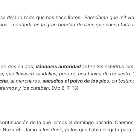
ese
dejarlo todo
que nos hace libres:
Parecíame que mil vid
nos… confiada en la gran bondad de Dios que nunca falta d
o de dos en dos,
dándoles autoridad
sobre los espíritus in
a faja; que llevasen sandalias, pero no una túnica de repuest
cha
, al marcharos,
sacudíos el polvo de los pie
s, en testim
fermos y los curaban
. (Mc 6, 7-13)
s continuación de la que leímos el domingo pasado. Caemos 
e Nazaret: Llamó
a los doce, (
a los que había elegido para 