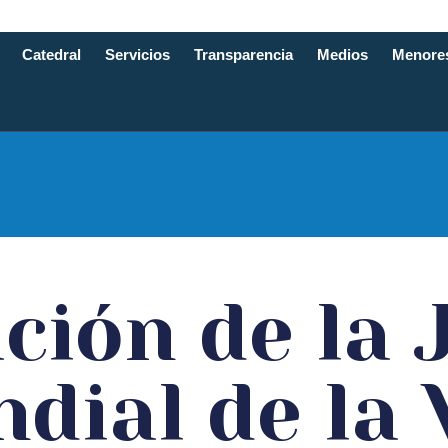
Catedral
Servicios
Transparencia
Medios
Menore
e Santande
ción de la
dial de la 