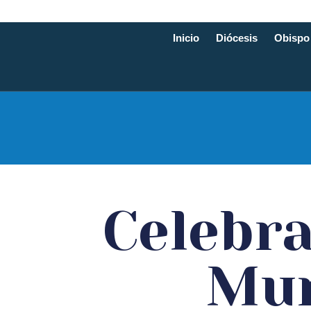
Inicio
Diócesis
Obispo
Diócesis d
Celebra
Mun