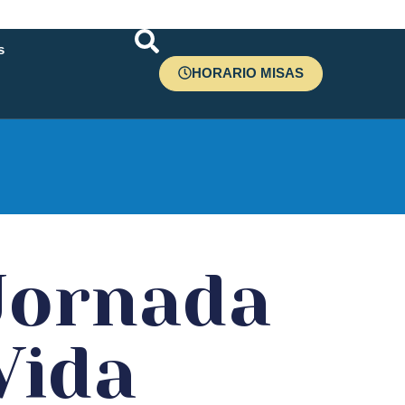
s
HORARIO MISAS
r
 Jornada
Vida