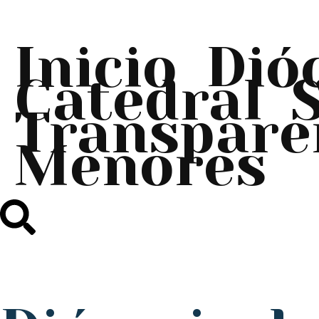
Inicio
Dió
Catedral
Transpare
Menores