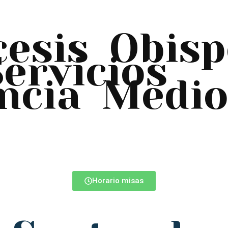
cesis
Obisp
Servicios
ncia
Medio
Horario misas