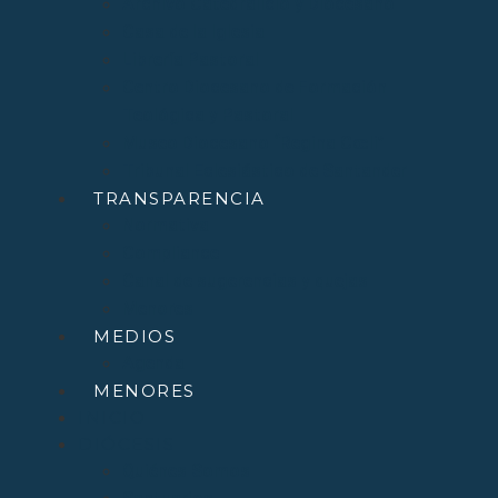
Archivo Catedralicio y Diocesano
Casa de la Iglesia
Librería Pastoral
Centro Diocesano de Formación
Teológica y Pastoral
Museo Diocesano “Regina Cœli”
Tribunal Eclesiástico de Santander
TRANSPARENCIA
Normativa
Compliance
Canal de sugerencias y quejas
Menores
MEDIOS
Agenda
MENORES
INICIO
DIÓCESIS
Quiénes Somos