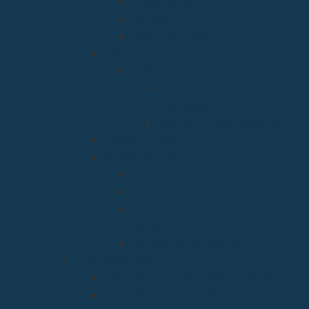
Migraciones
Cáritas
Pastoral social
Clero
Residencias
Residencia Bien
Aparecida
Residencia Santa Marta
Vicaria Judicial
Vicaría General
Patrimonio
Vida Consagrada
Medios de Comunicación
Social
Causas de los Santos
Arciprestazgos
Arciprestazgo de La Bien Aparecida
Arciprestazgo de La Santa Cruz