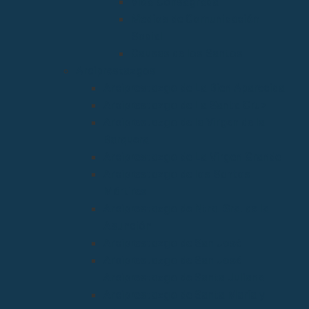
Vida Consagrada
Medios de Comunicación
Social
Causas de los Santos
Arciprestazgos
Arciprestazgo de La Bien Aparecida
Arciprestazgo de La Santa Cruz
Arciprestazgo de la Virgen de la
Barquera
Arciprestazgo de La Virgen Grande
Arciprestazgo de los Santos
Mártires
Arciprestazgo de Ntra. Sra. de la
Asunción
Arciprestazgo de San José
Arciprestazgo de San José
Arciprestazgo de Santa Juliana
Arciprestazgo de Santa María y