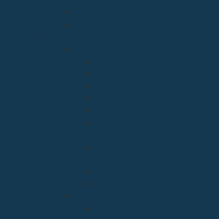
Santuarios
Santo Toribio de Liébana
Bien Aparecida
Vicarías
Evangelización
Apostolado Seglar
Catequesis y Catecumenado
Enseñanza
Misiones
Delegación de Familia y Vida
Pastoral Juvenil, Vocacional y
Universitaria
Relaciones Interconfesionales
y diálogo Interreligioso
Liturgia y Espiritualidad
Sínodo
Acción Caritativa y Social
Discapacidad