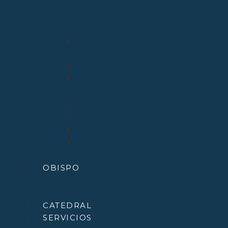
Miera
Arciprestazgo Ntra. Sra. de
Montesclaros
Arciprestazgo Ntra. Sra. de Soto y
Valvanuz
Arciprestazgo Ntra. Sra. del Carmen
Arciprestazgo Virgen del Mar
Cancillería
Boletín Oficial del Obispado
Cementerios
Formularios
Glosario
Seminario de Corbán
OBISPO
D. Arturo
Episcopologio
CATEDRAL
SERVICIOS