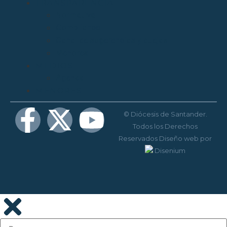
TRANSPARENCIA
Normativa
Compliance
Canal de sugerencias y quejas
Menores
MEDIOS
Agenda
MENORES
© Diócesis de Santander.
Todos los Derechos
Reservados
Diseño web
por
Disenium