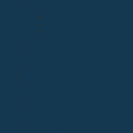
Cancillería
Boletín Oficial del Obispado
Cementerios
Formularios
Glosario
Seminario de Corbán
OBISPO
D. Arturo
Episcopologio
CATEDRAL
SERVICIOS
Archivo Catedralicio y Diocesano
Casa de la Iglesia
Librería Pastoral
Centro Diocesano de Formación
Teológica y Pastoral
Museo Diocesano “Regina Cœli”
Tribunal Eclesiástico de Santander