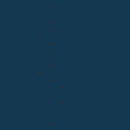
Universitaria
Relaciones Interconfesionales
y diálogo Interreligioso
Liturgia y Espiritualidad
Sínodo
Acción Caritativa y Social
Discapacidad
Migraciones
Cáritas
Pastoral social
Clero
Residencias
Residencia Bien
Aparecida
Residencia Santa Marta
Vicaria Judicial
Vicaría General
Patrimonio