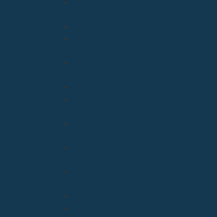
Arciprestazgo de la Virgen de la
Barquera
Arciprestazgo de La Virgen Grande
Arciprestazgo de los Santos
Mártires
Arciprestazgo de Ntra. Sra. de la
Asunción
Arciprestazgo de San José
Arciprestazgo de San José
Arciprestazgo de Santa Juliana
Arciprestazgo de Santa María y
Miera
Arciprestazgo Ntra. Sra. de
Montesclaros
Arciprestazgo Ntra. Sra. de Soto y
Valvanuz
Arciprestazgo Ntra. Sra. del Carmen
Arciprestazgo Virgen del Mar