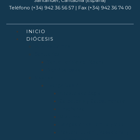
Santander, Cantabria (España)
Teléfono (+34) 942 36 56 57 | Fax (+34) 942 36 74 00
INICIO
DIÓCESIS
Quiénes Somos
Santuarios
Santo Toribio de Liébana
Bien Aparecida
Vicarías
Evangelización
Apostolado Seglar
Catequesis y Catecumenado
Enseñanza
Misiones
Delegación de Familia y Vida
Pastoral Juvenil, Vocacional y