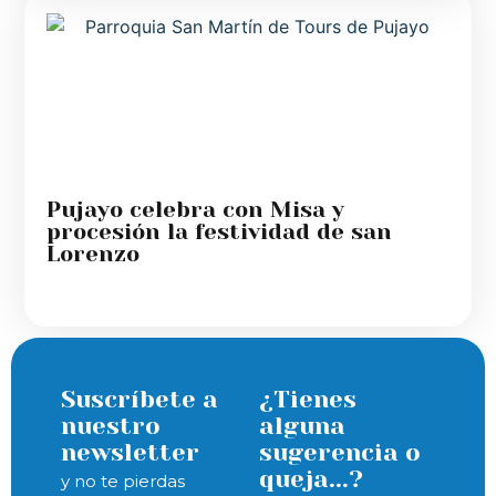
Pujayo celebra con Misa y
procesión la festividad de san
Lorenzo
Suscríbete a
¿Tienes
nuestro
alguna
newsletter
sugerencia o
queja...?
y no te pierdas