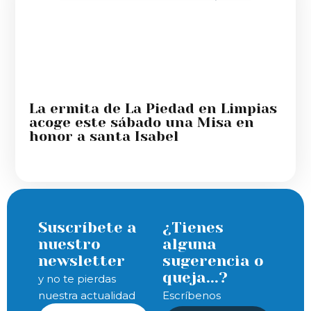
La ermita de La Piedad en Limpias
acoge este sábado una Misa en
honor a santa Isabel
Suscríbete a
¿Tienes
nuestro
alguna
newsletter
sugerencia o
queja...?
y no te pierdas
nuestra actualidad
Escríbenos