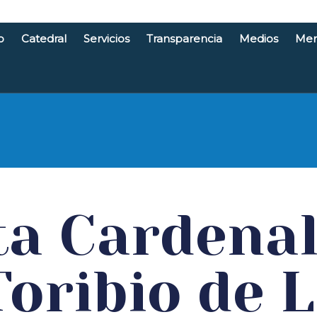
o
Catedral
Servicios
Transparencia
Medios
Men
e Santande
ita Cardenal
oribio de 