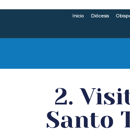
Inicio
Diócesis
Obisp
Diócesis d
2. Vis
Santo T