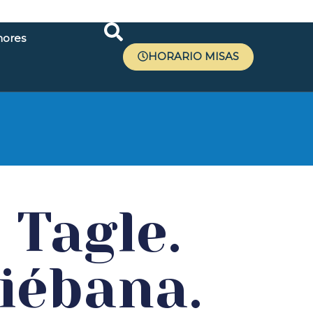
ores
HORARIO MISAS
r
 Tagle.
Liébana.