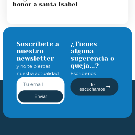
honor a santa Isabel
Suscríbete a
¿Tienes
nuestro
alguna
newsletter
sugerencia o
queja...?
y no te pierdas
nuestra actualidad
Escríbenos
Te
escuchamos
Enviar