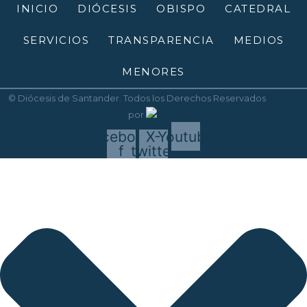
INICIO
DIÓCESIS
OBISPO
CATEDRAL
SERVICIOS
TRANSPARENCIA
MEDIOS
MENORES
© Diócesis de Santander. Todos los Derechos Reservados
Diseño
web
por
Disenium
Facebook-
X-
Youtube
f
twitter