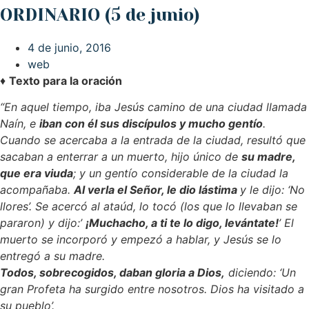
ORDINARIO (5 de junio)
4 de junio, 2016
web
♦
Texto para la oración
“
En aquel tiempo, iba Jesús camino de una ciudad llamada
Naín, e
iban con él sus discípulos y mucho gentío
.
Cuando se acercaba a la entrada de la ciudad, resultó que
sacaban a enterrar a un muerto, hijo único de
su madre,
que era viuda
; y un gentío considerable de la ciudad la
acompañaba.
Al verla el Señor, le dio lástima
y le dijo: ‘No
llores’.
Se acercó al ataúd, lo tocó (los que lo llevaban se
pararon) y dijo:’
¡Muchacho, a ti te lo digo, levántate!
’
El
muerto se incorporó y empezó a hablar, y Jesús se lo
entregó a su madre.
Todos, sobrecogidos, daban gloria a Dios,
diciendo: ‘Un
gran Profeta ha surgido entre nosotros. Dios ha visitado a
su pueblo’.