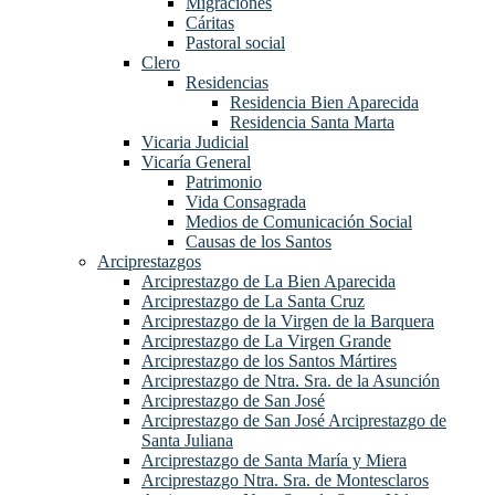
Migraciones
Cáritas
Pastoral social
Clero
Residencias
Residencia Bien Aparecida
Residencia Santa Marta
Vicaria Judicial
Vicaría General
Patrimonio
Vida Consagrada
Medios de Comunicación Social
Causas de los Santos
Arciprestazgos
Arciprestazgo de La Bien Aparecida
Arciprestazgo de La Santa Cruz
Arciprestazgo de la Virgen de la Barquera
Arciprestazgo de La Virgen Grande
Arciprestazgo de los Santos Mártires
Arciprestazgo de Ntra. Sra. de la Asunción
Arciprestazgo de San José
Arciprestazgo de San José Arciprestazgo de
Santa Juliana
Arciprestazgo de Santa María y Miera
Arciprestazgo Ntra. Sra. de Montesclaros