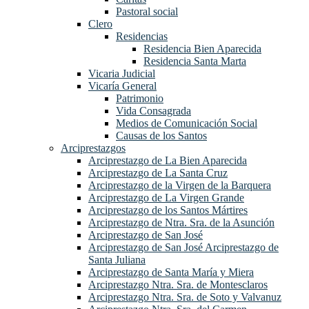
Pastoral social
Clero
Residencias
Residencia Bien Aparecida
Residencia Santa Marta
Vicaria Judicial
Vicaría General
Patrimonio
Vida Consagrada
Medios de Comunicación Social
Causas de los Santos
Arciprestazgos
Arciprestazgo de La Bien Aparecida
Arciprestazgo de La Santa Cruz
Arciprestazgo de la Virgen de la Barquera
Arciprestazgo de La Virgen Grande
Arciprestazgo de los Santos Mártires
Arciprestazgo de Ntra. Sra. de la Asunción
Arciprestazgo de San José
Arciprestazgo de San José Arciprestazgo de
Santa Juliana
Arciprestazgo de Santa María y Miera
Arciprestazgo Ntra. Sra. de Montesclaros
Arciprestazgo Ntra. Sra. de Soto y Valvanuz