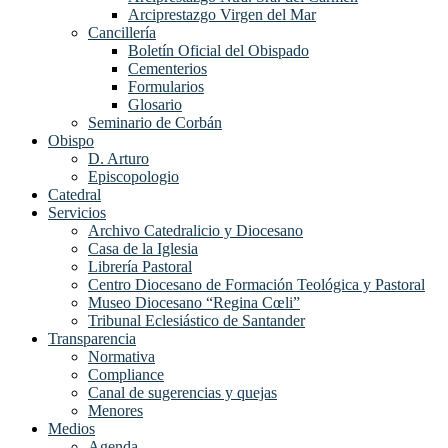
Arciprestazgo Virgen del Mar
Cancillería
Boletín Oficial del Obispado
Cementerios
Formularios
Glosario
Seminario de Corbán
Obispo
D. Arturo
Episcopologio
Catedral
Servicios
Archivo Catedralicio y Diocesano
Casa de la Iglesia
Librería Pastoral
Centro Diocesano de Formación Teológica y Pastoral
Museo Diocesano “Regina Cœli”
Tribunal Eclesiástico de Santander
Transparencia
Normativa
Compliance
Canal de sugerencias y quejas
Menores
Medios
Agenda