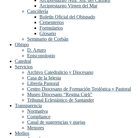
Arciprestazgo Ntra. Sra. del Carmen
Arciprestazgo Virgen del Mar
Cancillería
Boletín Oficial del Obispado
Cementerios
Formularios
Glosario
Seminario de Corbán
Obispo
D. Arturo
Episcopologio
Catedral
Servicios
Archivo Catedralicio y Diocesano
Casa de la Iglesia
Librería Pastoral
Centro Diocesano de Formación Teológica y Pastoral
Museo Diocesano “Regina Cœli”
Tribunal Eclesiástico de Santander
Transparencia
Normativa
Compliance
Canal de sugerencias y quejas
Menores
Medios