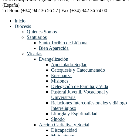
(España)
Teléfono (+34) 942 36 56 57 | Fax (+34) 942 36 74 00
Inicio
Diócesis
Quiénes Somos
Santuarios
Santo Toribio de Liébana
Bien Aparecida
Vicarías
Evangelización
Apostolado Seglar
Catequesis y Catecumenado
Enseñanza
Misiones
Delegación de Familia y Vida
Pastoral Juvenil, Vocacional y
Universitaria
Relaciones Interconfesionales y diálogo
Interreligioso
Liturgia y Espiritualidad
Sínodo
Acción Caritativa y Social
Discapacidad
Migraciones