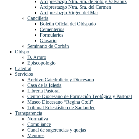
Arciprestazgo Ntra. Sra. de Soto y Valvanuz
Arciprestazgo Ntra. Sra. del Carmen
Arciprestazgo Virgen del Mar
Cancillería
Boletín Oficial del Obispado
Cementerios
Formularios
Glosario
Seminario de Corbán
Obispo
D. Arturo
Episcopologio
Catedral
Servicios
Archivo Catedralicio y Diocesano
Casa de la Iglesia
Librería Pastoral
Centro Diocesano de Formación Teológica y Pastoral
Museo Diocesano “Regina Cœli”
Tribunal Eclesiástico de Santander
Transparencia
Normativa
Compliance
Canal de sugerencias y quejas
Menores