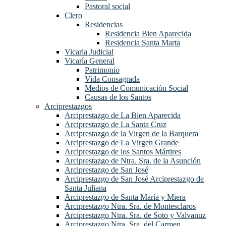
Pastoral social
Clero
Residencias
Residencia Bien Aparecida
Residencia Santa Marta
Vicaria Judicial
Vicaría General
Patrimonio
Vida Consagrada
Medios de Comunicación Social
Causas de los Santos
Arciprestazgos
Arciprestazgo de La Bien Aparecida
Arciprestazgo de La Santa Cruz
Arciprestazgo de la Virgen de la Barquera
Arciprestazgo de La Virgen Grande
Arciprestazgo de los Santos Mártires
Arciprestazgo de Ntra. Sra. de la Asunción
Arciprestazgo de San José
Arciprestazgo de San José Arciprestazgo de
Santa Juliana
Arciprestazgo de Santa María y Miera
Arciprestazgo Ntra. Sra. de Montesclaros
Arciprestazgo Ntra. Sra. de Soto y Valvanuz
Arciprestazgo Ntra. Sra. del Carmen