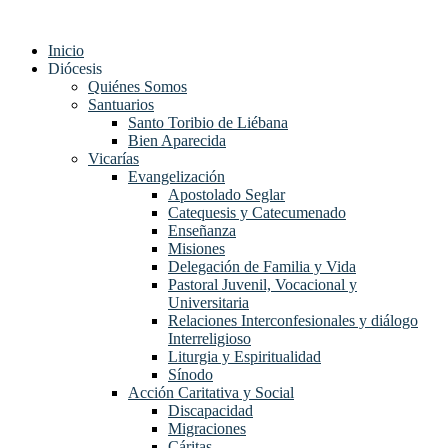
Ir
al
Inicio
contenido
Diócesis
Quiénes Somos
Santuarios
Santo Toribio de Liébana
Bien Aparecida
Vicarías
Evangelización
Apostolado Seglar
Catequesis y Catecumenado
Enseñanza
Misiones
Delegación de Familia y Vida
Pastoral Juvenil, Vocacional y
Universitaria
Relaciones Interconfesionales y diálogo
Interreligioso
Liturgia y Espiritualidad
Sínodo
Acción Caritativa y Social
Discapacidad
Migraciones
Cáritas