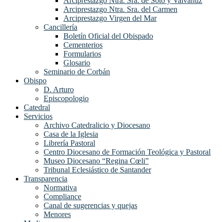
Arciprestazgo Ntra. Sra. de Soto y Valvanuz
Arciprestazgo Ntra. Sra. del Carmen
Arciprestazgo Virgen del Mar
Cancillería
Boletín Oficial del Obispado
Cementerios
Formularios
Glosario
Seminario de Corbán
Obispo
D. Arturo
Episcopologio
Catedral
Servicios
Archivo Catedralicio y Diocesano
Casa de la Iglesia
Librería Pastoral
Centro Diocesano de Formación Teológica y Pastoral
Museo Diocesano “Regina Cœli”
Tribunal Eclesiástico de Santander
Transparencia
Normativa
Compliance
Canal de sugerencias y quejas
Menores