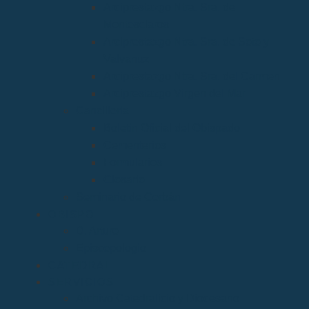
Arciprestazgo Ntra. Sra. de
Montesclaros
Arciprestazgo Ntra. Sra. de Soto y
Valvanuz
Arciprestazgo Ntra. Sra. del Carmen
Arciprestazgo Virgen del Mar
Cancillería
Boletín Oficial del Obispado
Cementerios
Formularios
Glosario
Seminario de Corbán
OBISPO
D. Arturo
Episcopologio
CATEDRAL
SERVICIOS
Archivo Catedralicio y Diocesano