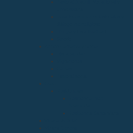
Pastoral Juvenil, Vocacional y
Universitaria
Relaciones Interconfesionales y
diálogo Interreligioso
Liturgia y Espiritualidad
Sínodo
Acción Caritativa y Social
Discapacidad
Migraciones
Cáritas
Pastoral social
Clero
Residencias
Residencia Bien
Aparecida
Residencia Santa Marta
Vicaria Judicial
Vicaría General