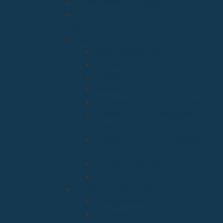
Santo Toribio de Liébana
Bien Aparecida
Vicarías
Evangelización
Apostolado Seglar
Catequesis y Catecumenado
Enseñanza
Misiones
Delegación de Familia y Vida
Pastoral Juvenil, Vocacional y
Universitaria
Relaciones Interconfesionales y
diálogo Interreligioso
Liturgia y Espiritualidad
Sínodo
Acción Caritativa y Social
Discapacidad
Migraciones