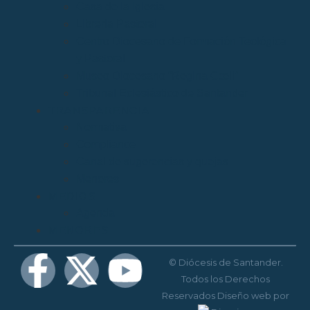
Casa de la Iglesia
Librería Pastoral
Centro Diocesano de Formación Teológica
y Pastoral
Museo Diocesano “Regina Cœli”
Tribunal Eclesiástico de Santander
TRANSPARENCIA
Normativa
Compliance
Canal de sugerencias y quejas
Menores
MEDIOS
Agenda
MENORES
© Diócesis de Santander.
Todos los Derechos
Reservados
Diseño web
por