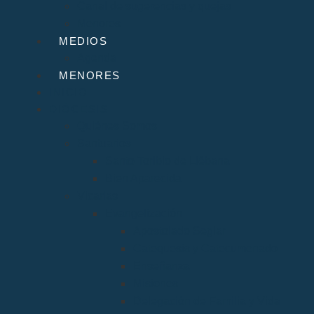
Canal de sugerencias y quejas
Menores
MEDIOS
Agenda
MENORES
INICIO
DIÓCESIS
Quiénes Somos
Santuarios
Santo Toribio de Liébana
Bien Aparecida
Vicarías
Evangelización
Apostolado Seglar
Catequesis y Catecumenado
Enseñanza
Misiones
Delegación de Familia y Vida