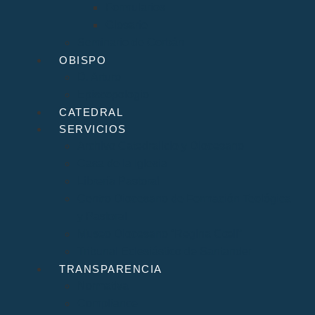
Formularios
Glosario
Seminario de Corbán
OBISPO
D. Arturo
Episcopologio
CATEDRAL
SERVICIOS
Archivo Catedralicio y Diocesano
Casa de la Iglesia
Librería Pastoral
Centro Diocesano de Formación Teológica
y Pastoral
Museo Diocesano “Regina Cœli”
Tribunal Eclesiástico de Santander
TRANSPARENCIA
Normativa
Compliance