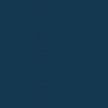
Barquera
Arciprestazgo de La Virgen Grande
Arciprestazgo de los Santos Mártires
Arciprestazgo de Ntra. Sra. de la
Asunción
Arciprestazgo de San José
Arciprestazgo de San José
Arciprestazgo de Santa Juliana
Arciprestazgo de Santa María y Miera
Arciprestazgo Ntra. Sra. de
Montesclaros
Arciprestazgo Ntra. Sra. de Soto y
Valvanuz
Arciprestazgo Ntra. Sra. del Carmen
Arciprestazgo Virgen del Mar
Cancillería
Boletín Oficial del Obispado
Cementerios