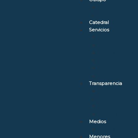
D. Arturo
Episcopologio
Catedral
Servicios
Archivo Catedrali
Casa de la Iglesia
Librería Pastoral
Centro Diocesano
Museo Diocesano 
Tribunal Eclesiás
Transparencia
Normativa
Compliance
Canal de sugerenc
Menores
Medios
Agenda
Menores