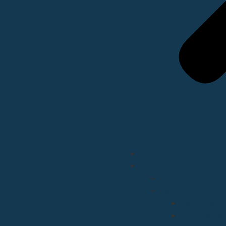
Inicio
Diócesis
Quiénes Somos
Santuarios
Santo Torib
Bien Aparec