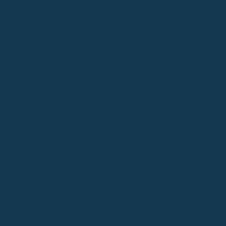
ativa y Social
acidad
iones
s
al social
ncias
esidencia Bien Aparecida
esidencia Santa Marta
ial
ral
onio
onsagrada
 de Comunicación Social
 de los Santos
go de La Bien Aparecida
go de La Santa Cruz