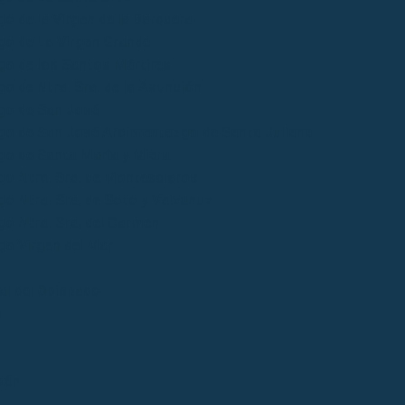
o de la Virgen de la Barquera
go de La Virgen Grande
go de los Santos Mártires
o de Ntra. Sra. de la Asunción
go de San José
go de San José Arciprestazgo de Santa Juliana
go de Santa María y Miera
go Ntra. Sra. de Montesclaros
o Ntra. Sra. de Soto y Valvanuz
go Ntra. Sra. del Carmen
go Virgen del Mar
ial del Obispado
s
bán