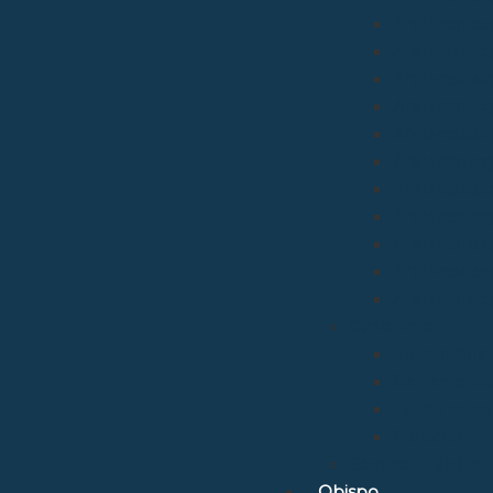
Arciprestazg
Arciprestaz
Arciprestaz
Arciprestazg
Arciprestaz
Arciprestaz
Arciprestaz
Arciprestaz
Arciprestazg
Arciprestaz
Arciprestaz
Cancillería
Boletín Ofic
Cementerio
Formularios
Glosario
Seminario de Cor
Obispo