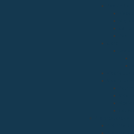
Acción Carit
Discap
Migrac
Cárita
Pastor
Clero
Reside
R
R
Vicaria Judic
Vicaría Gene
Patrim
Vida C
Medios
Causas
Arciprestazgos
Arciprestaz
Arciprestaz