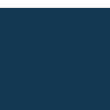
io de Liébana
ida
ión
lado Seglar
esis y Catecumenado
anza
es
ción de Familia y Vida
l Juvenil, Vocacional y Universitaria
ones Interconfesionales y diálogo Interreligioso
a y Espiritualidad
o