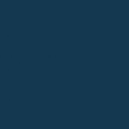
cio y Diocesano
 de Formación Teológica y Pastoral
“Regina Cœli”
tico de Santander
ias y quejas