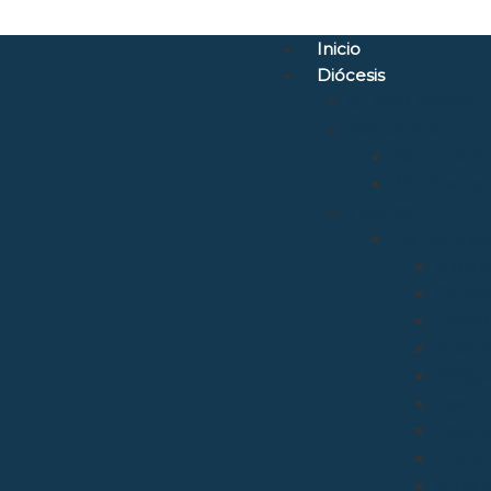
Inicio
Diócesis
Quiénes Somos
Santuarios
Santo Torib
Bien Aparec
Vicarías
Evangelizac
Aposto
Catequ
Enseñ
Mision
Delega
Pastora
Relaci
Liturgi
Sínod