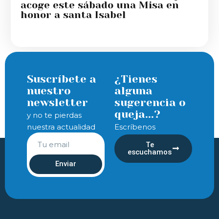
acoge este sábado una Misa en
honor a santa Isabel
Suscríbete a
¿Tienes
nuestro
alguna
newsletter
sugerencia o
queja...?
y no te pierdas
nuestra actualidad
Escríbenos
Te
escuchamos
Enviar