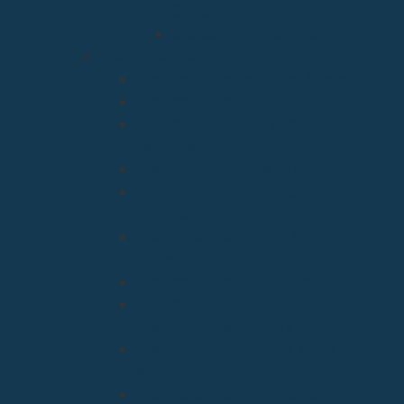
Social
Causas de los Santos
Arciprestazgos
Arciprestazgo de La Bien Aparecida
Arciprestazgo de La Santa Cruz
Arciprestazgo de la Virgen de la
Barquera
Arciprestazgo de La Virgen Grande
Arciprestazgo de los Santos
Mártires
Arciprestazgo de Ntra. Sra. de la
Asunción
Arciprestazgo de San José
Arciprestazgo de San José
Arciprestazgo de Santa Juliana
Arciprestazgo de Santa María y
Miera
Arciprestazgo Ntra. Sra. de