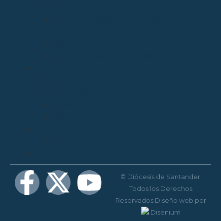
Librería Pastoral
Centro Diocesano de Formación
Teológica y Pastoral
Museo Diocesano “Regina Cœli”
Tribunal Eclesiástico de Santander
TRANSPARENCIA
Normativa
Compliance
Canal de sugerencias y quejas
Menores
MEDIOS
Agenda
MENORES
© Diócesis de Santander.
Todos los Derechos
Reservados
Diseño web
por
Disenium