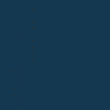
Montesclaros
Arciprestazgo Ntra. Sra. de Soto y
Valvanuz
Arciprestazgo Ntra. Sra. del Carmen
Arciprestazgo Virgen del Mar
Cancillería
Boletín Oficial del Obispado
Cementerios
Formularios
Glosario
Seminario de Corbán
OBISPO
D. Arturo
Episcopologio
CATEDRAL
SERVICIOS
Archivo Catedralicio y Diocesano
Casa de la Iglesia