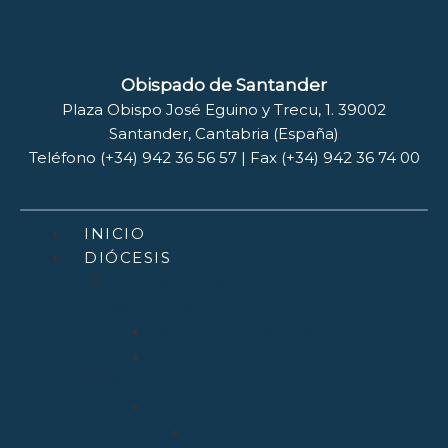
Obispado de Santander
Plaza Obispo José Eguino y Trecu, 1. 39002
Santander, Cantabria (España)
Teléfono (+34) 942 36 56 57 | Fax (+34) 942 36 74 00
INICIO
DIÓCESIS
Quiénes Somos
Santuarios
Santo Toribio de Liébana
Bien Aparecida
Vicarías
Evangelización
Apostolado Seglar