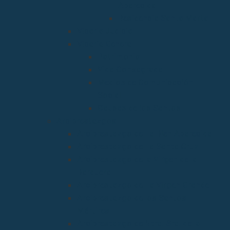
Aparecida
Residencia Santa Marta
Vicaria Judicial
Vicaría General
Patrimonio
Vida Consagrada
Medios de Comunicación
Social
Causas de los Santos
Arciprestazgos
Arciprestazgo de La Bien Aparecida
Arciprestazgo de La Santa Cruz
Arciprestazgo de la Virgen de la
Barquera
Arciprestazgo de La Virgen Grande
Arciprestazgo de los Santos
Mártires
Arciprestazgo de Ntra. Sra. de la