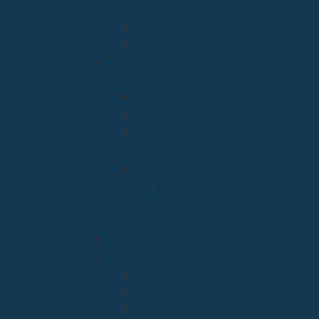
y diálogo Interreligioso
Liturgia y Espiritualidad
Sínodo
Acción Caritativa y Social
Discapacidad
Migraciones
Cáritas
Pastoral social
Clero
Residencias
Residencia Bien
Aparecida
Residencia Santa Marta
Vicaria Judicial
Vicaría General
Patrimonio
Vida Consagrada
Medios de Comunicación