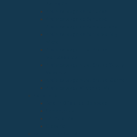
Asunción
Arciprestazgo de San José
Arciprestazgo de San José
Arciprestazgo de Santa Juliana
Arciprestazgo de Santa María y
Miera
Arciprestazgo Ntra. Sra. de
Montesclaros
Arciprestazgo Ntra. Sra. de Soto y
Valvanuz
Arciprestazgo Ntra. Sra. del Carmen
Arciprestazgo Virgen del Mar
Cancillería
Boletín Oficial del Obispado
Cementerios
Formularios
Glosario
Seminario de Corbán