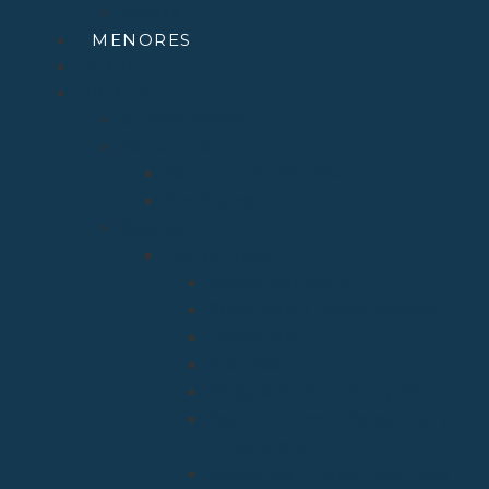
Agenda
MENORES
INICIO
DIÓCESIS
Quiénes Somos
Santuarios
Santo Toribio de Liébana
Bien Aparecida
Vicarías
Evangelización
Apostolado Seglar
Catequesis y Catecumenado
Enseñanza
Misiones
Delegación de Familia y Vida
Pastoral Juvenil, Vocacional y
Universitaria
Relaciones Interconfesionales