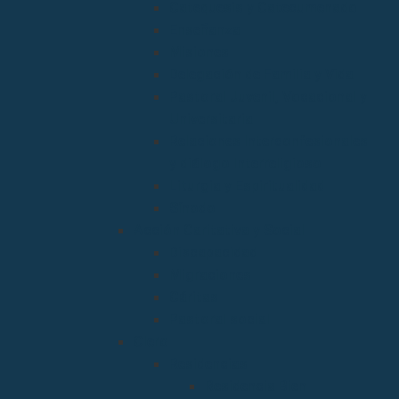
Catequesis y Catecumenado
Enseñanza
Misiones
Delegación de Familia y Vida
Pastoral Juvenil, Vocacional y
Universitaria
Relaciones Interconfesionales
y diálogo Interreligioso
Liturgia y Espiritualidad
Sínodo
Acción Caritativa y Social
Discapacidad
Migraciones
Cáritas
Pastoral social
Clero
Residencias
Residencia Bien