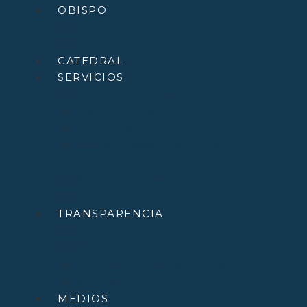
OBISPO
D. Arturo
Episcopologio
CATEDRAL
SERVICIOS
Archivo Catedralicio y Diocesano
Casa de la Iglesia
Librería Pastoral
Centro Diocesano de Formación
Teológica y Pastoral
Museo Diocesano “Regina Cœli”
Tribunal Eclesiástico de Santander
TRANSPARENCIA
Normativa
Compliance
Canal de sugerencias y quejas
Menores
MEDIOS