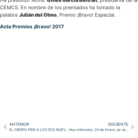
Ha presidido Mons.
Ginés García Beltrán
, presidente de la
CEMCS. En nombre de los premiados ha tomado la
palabra
Julián del Olmo
, Premio ¡Bravo! Especial.
Acta Premios ¡Bravo! 2017
ANTERIOR
SIGUIENTE
EL OBISPO PIDE A LOS DOS NUEVOS SACERDOTES ORDENADOS ESTE DOMINGO A PRESTAR ESPECIAL ATENCIÓN A LOS JÓVENES Y A NO CAER EN EL MATERIALISMO
Hoy miércoles, 24 de Enero, se celebra la festividad de SAN FRANCISCO DE SALES, SANTO Y PERIODISTA