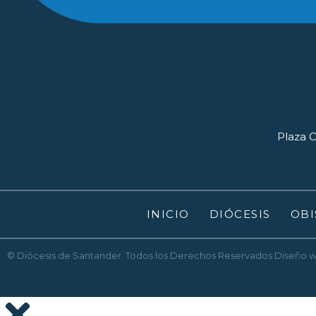
Plaza O
INICIO
DIÓCESIS
OBI
© Diócesis de Santander. Todos los Derechos Reservados
Diseño 