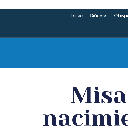
Inicio
Diócesis
Obisp
Diócesis d
Misa
nacimi