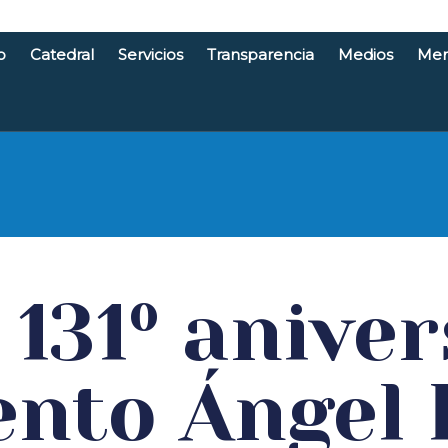
o
Catedral
Servicios
Transparencia
Medios
Men
e Santande
 131º aniver
ento Ángel 