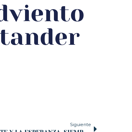
Adviento
ntander
Siguiente