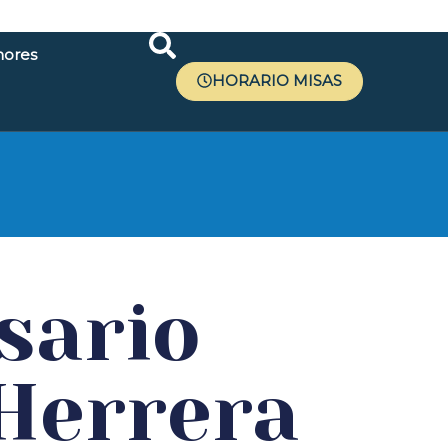
ores
HORARIO MISAS
r
sario
Herrera