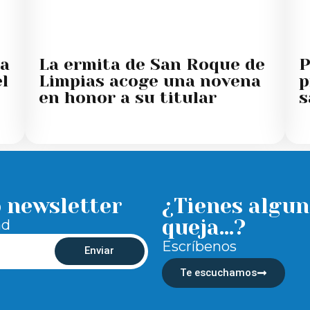
 a
La ermita de San Roque de
P
l
Limpias acoge una novena
p
en honor a su titular
s
o newsletter
¿Tienes algun
queja...?
ad
Escríbenos
Enviar
Te escuchamos