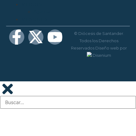
MEDIOS
Agenda
MENORES
© Diócesis de Santander.
Todos los Derechos
Reservados
Diseño web
por
Disenium