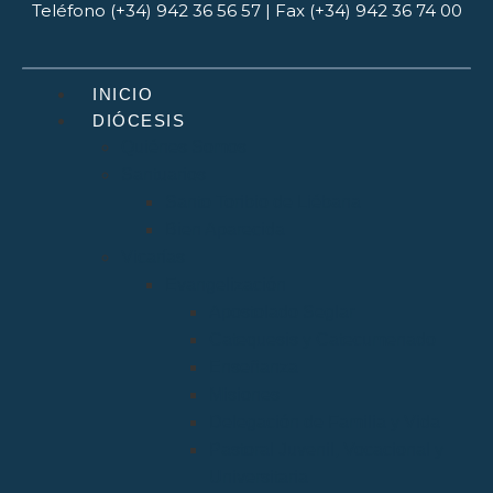
Teléfono (+34) 942 36 56 57 | Fax (+34) 942 36 74 00
INICIO
DIÓCESIS
Quiénes Somos
Santuarios
Santo Toribio de Liébana
Bien Aparecida
Vicarías
Evangelización
Apostolado Seglar
Catequesis y Catecumenado
Enseñanza
Misiones
Delegación de Familia y Vida
Pastoral Juvenil, Vocacional y
Universitaria