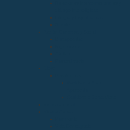
Relaciones Interconfesionales y
diálogo Interreligioso
Liturgia y Espiritualidad
Sínodo
Acción Caritativa y Social
Discapacidad
Migraciones
Cáritas
Pastoral social
Clero
Residencias
Residencia Bien
Aparecida
Residencia Santa Marta
Vicaria Judicial
Vicaría General
Patrimonio
Vida Consagrada