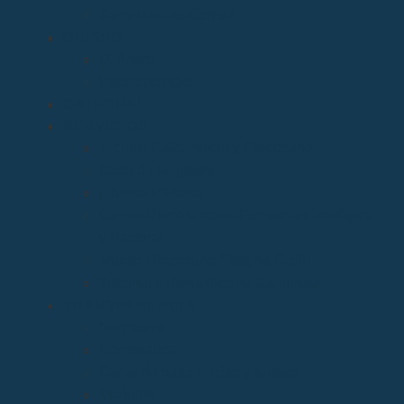
Seminario de Corbán
OBISPO
D. Arturo
Episcopologio
CATEDRAL
SERVICIOS
Archivo Catedralicio y Diocesano
Casa de la Iglesia
Librería Pastoral
Centro Diocesano de Formación Teológica
y Pastoral
Museo Diocesano “Regina Cœli”
Tribunal Eclesiástico de Santander
TRANSPARENCIA
Normativa
Compliance
Canal de sugerencias y quejas
Menores