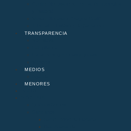
Centro Diocesano de Formación Teológica
y Pastoral
Museo Diocesano “Regina Cœli”
Tribunal Eclesiástico de Santander
TRANSPARENCIA
Normativa
Compliance
Canal de sugerencias y quejas
Menores
MEDIOS
Agenda
MENORES
INICIO
DIÓCESIS
Quiénes Somos
Santuarios
Santo Toribio de Liébana
Bien Aparecida