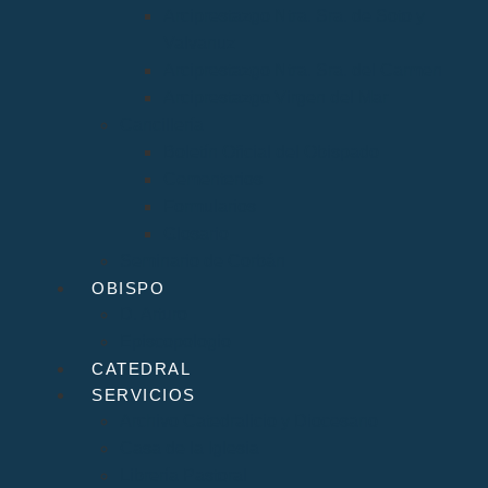
Arciprestazgo Ntra. Sra. de Soto y
Valvanuz
Arciprestazgo Ntra. Sra. del Carmen
Arciprestazgo Virgen del Mar
Cancillería
Boletín Oficial del Obispado
Cementerios
Formularios
Glosario
Seminario de Corbán
OBISPO
D. Arturo
Episcopologio
CATEDRAL
SERVICIOS
Archivo Catedralicio y Diocesano
Casa de la Iglesia
Librería Pastoral