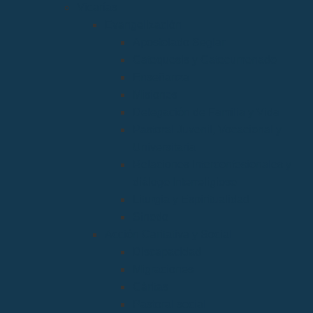
Vicarías
Evangelización
Apostolado Seglar
Catequesis y Catecumenado
Enseñanza
Misiones
Delegación de Familia y Vida
Pastoral Juvenil, Vocacional y
Universitaria
Relaciones Interconfesionales y
diálogo Interreligioso
Liturgia y Espiritualidad
Sínodo
Acción Caritativa y Social
Discapacidad
Migraciones
Cáritas
Pastoral social