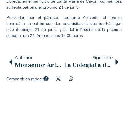
Lloreda
, en el municipio de Santa María de Cayón, conmemora
su fiesta patronal el próximo 24 de junio.
Presididas por el párroco,
Leonardo Acevedo
, el templo
honrará a su patrón con dos eucaristías: la que tendrá lugar
este domingo, 21 de junio, y la del miércoles de la próxima
semana, día 24. Ambas, a las 12:00 horas.
Anterior
Siguiente
Monseñor Arturo Ros en la solemnidad del Sagrado Corazón: «El Corazón de Jesús es nuestro descanso»
La Colegiata de Santillana del Mar organiza la primera edición de los Encuentros de Santa Juliana
Compartir en redes: