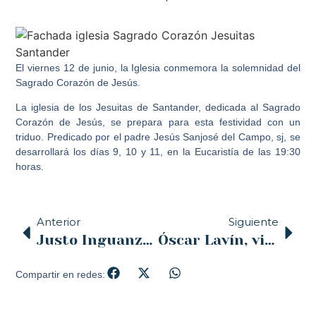
El viernes 12 de junio, la Iglesia conmemora la solemnidad del
Sagrado Corazón de Jesús.
La iglesia de los Jesuitas de Santander, dedicada al Sagrado
Corazón de Jesús, se prepara para esta festividad con un
triduo
. Predicado por el padre
Jesús Sanjosé del Campo
, sj, se
desarrollará los días 9, 10 y 11, en la
Eucaristía
de las
19:30
horas.
Anterior
Siguiente
Justo Inguanzo, delegado de Familia: “Tenemos que escuchar, meditar y sacar las conclusiones de las líneas que nos marque el Santo Padre para revitalizar nuestra Iglesia Diocesana”
Óscar Lavín, vicario para la Evangelización: “Encontrarse con el Papa es una experiencia muy importante para los creyentes”
Compartir en redes: