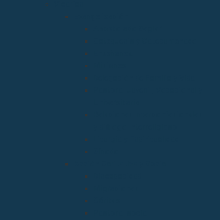
Vicarías
Evangelización
Apostolado Seglar
Catequesis y Catecumenado
Enseñanza
Misiones
Delegación de Familia y Vida
Pastoral Juvenil, Vocacional y
Universitaria
Relaciones Interconfesionales
y diálogo Interreligioso
Liturgia y Espiritualidad
Sínodo
Acción Caritativa y Social
Discapacidad
Migraciones
Cáritas
Pastoral social