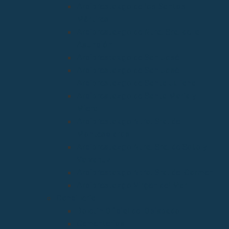
Arciprestazgo de los Santos
Mártires
Arciprestazgo de Ntra. Sra. de la
Asunción
Arciprestazgo de San José
Arciprestazgo de San José
Arciprestazgo de Santa Juliana
Arciprestazgo de Santa María y
Miera
Arciprestazgo Ntra. Sra. de
Montesclaros
Arciprestazgo Ntra. Sra. de Soto y
Valvanuz
Arciprestazgo Ntra. Sra. del Carmen
Arciprestazgo Virgen del Mar
Cancillería
Boletín Oficial del Obispado
Cementerios