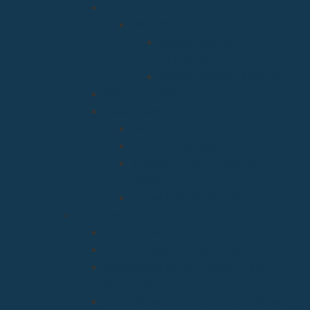
Clero
Residencias
Residencia Bien
Aparecida
Residencia Santa Marta
Vicaria Judicial
Vicaría General
Patrimonio
Vida Consagrada
Medios de Comunicación
Social
Causas de los Santos
Arciprestazgos
Arciprestazgo de La Bien Aparecida
Arciprestazgo de La Santa Cruz
Arciprestazgo de la Virgen de la
Barquera
Arciprestazgo de La Virgen Grande