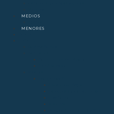
Canal de sugerencias y quejas
Menores
MEDIOS
Agenda
MENORES
INICIO
DIÓCESIS
Quiénes Somos
Santuarios
Santo Toribio de Liébana
Bien Aparecida
Vicarías
Evangelización
Apostolado Seglar
Catequesis y Catecumenado
Enseñanza
Misiones
Delegación de Familia y Vida