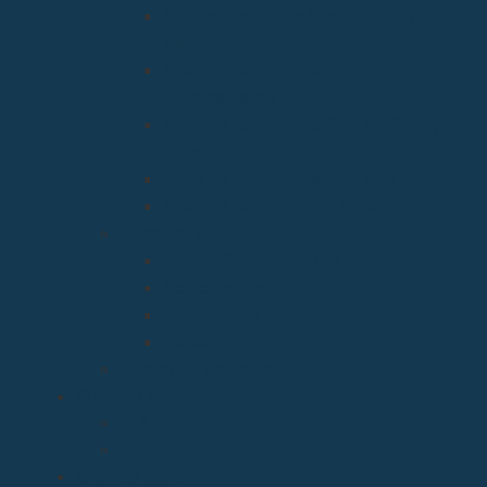
Arciprestazgo de Santa María y
Miera
Arciprestazgo Ntra. Sra. de
Montesclaros
Arciprestazgo Ntra. Sra. de Soto y
Valvanuz
Arciprestazgo Ntra. Sra. del Carmen
Arciprestazgo Virgen del Mar
Cancillería
Boletín Oficial del Obispado
Cementerios
Formularios
Glosario
Seminario de Corbán
OBISPO
D. Arturo
Episcopologio
CATEDRAL