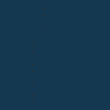
Patrimonio
Vida Consagrada
Medios de Comunicación
Social
Causas de los Santos
Arciprestazgos
Arciprestazgo de La Bien Aparecida
Arciprestazgo de La Santa Cruz
Arciprestazgo de la Virgen de la
Barquera
Arciprestazgo de La Virgen Grande
Arciprestazgo de los Santos
Mártires
Arciprestazgo de Ntra. Sra. de la
Asunción
Arciprestazgo de San José
Arciprestazgo de San José
Arciprestazgo de Santa Juliana