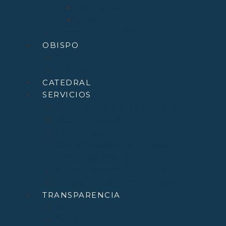
Formularios
Glosario
Seminario de Corbán
OBISPO
D. Arturo
Episcopologio
CATEDRAL
SERVICIOS
Archivo Catedralicio y Diocesano
Casa de la Iglesia
Librería Pastoral
Centro Diocesano de Formación
Teológica y Pastoral
Museo Diocesano “Regina Cœli”
Tribunal Eclesiástico de Santander
TRANSPARENCIA
Normativa
Compliance