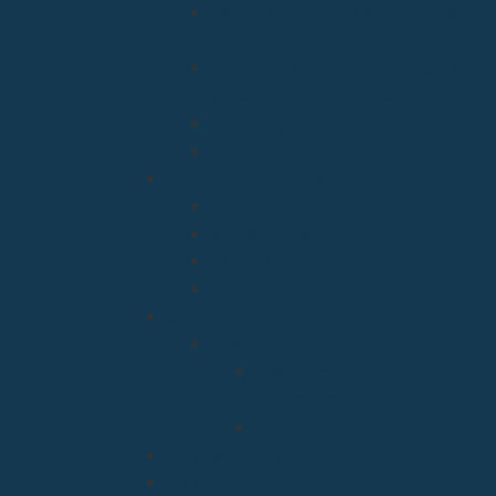
Pastoral Juvenil, Vocacional y
Universitaria
Relaciones Interconfesionales
y diálogo Interreligioso
Liturgia y Espiritualidad
Sínodo
Acción Caritativa y Social
Discapacidad
Migraciones
Cáritas
Pastoral social
Clero
Residencias
Residencia Bien
Aparecida
Residencia Santa Marta
Vicaria Judicial
Vicaría General