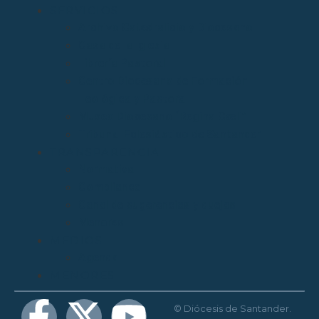
SERVICIOS
Archivo Catedralicio y Diocesano
Casa de la Iglesia
Librería Pastoral
Centro Diocesano de Formación
Teológica y Pastoral
Museo Diocesano “Regina Cœli”
Tribunal Eclesiástico de Santander
TRANSPARENCIA
Normativa
Compliance
Canal de sugerencias y quejas
Menores
MEDIOS
Agenda
MENORES
© Diócesis de Santander.