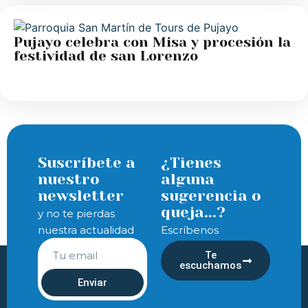
Pujayo celebra con Misa y procesión la
festividad de san Lorenzo
Suscríbete a
¿Tienes
nuestro
alguna
newsletter
sugerencia o
queja...?
y no te pierdas
nuestra actualidad
Escríbenos
Te
escuchamos
Enviar