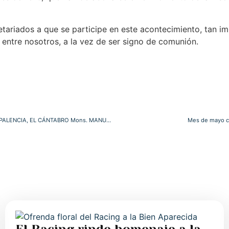
ariados a que se participe en este acontecimiento, tan im
 entre nosotros, a la vez de ser signo de comunión.
EL PAPA SALUDA, “EN UN ENTRAÑABLE ENCUENTRO”, AL NUEVO OBISPO DE PALENCIA, EL CÁNTABRO Mons. MANUEL HERRERO FERNÁNDEZ
Mes de mayo co
El Racing rinde homenaje a la