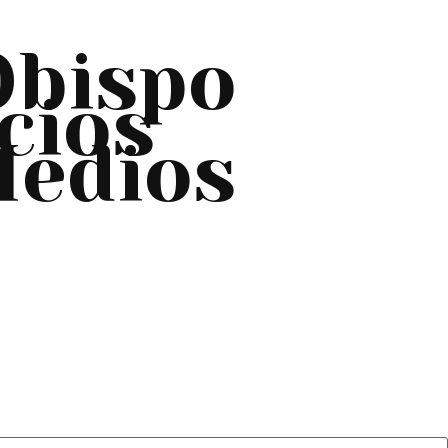
Obispo
cios
edios