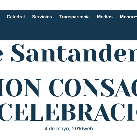
Catedral
Servicios
Transparencia
Medios
Menore
e Santande
ON CONSAG
 CELEBRAC
4 de mayo, 2016
web