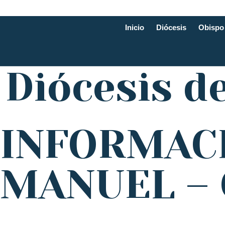
Inicio
Diócesis
Obispo
Diócesis d
INFORMACI
MANUEL –