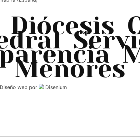
Diócesis
edral
Servi
parencia
M
Menores
Diseño web
por
Disenium