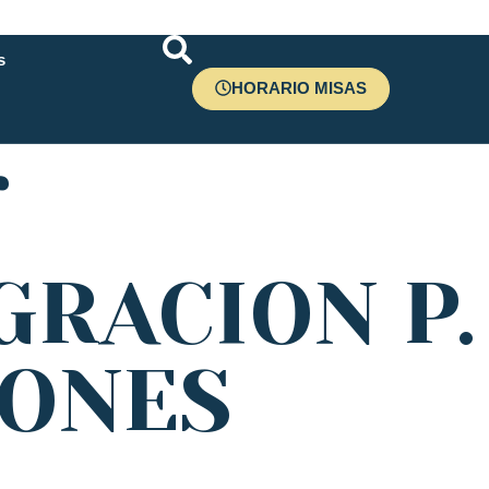
s
HORARIO MISAS
r
RACION P.
IONES