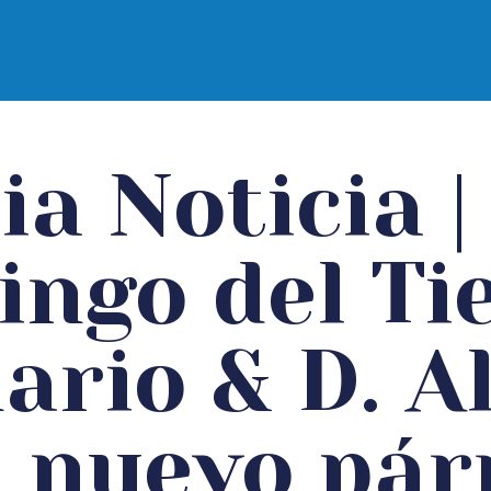
e Santander
ia Noticia 
ngo del T
ario & D. A
, nuevo pár