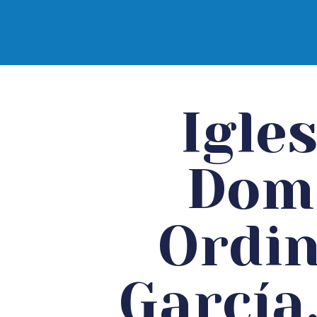
Diócesis d
Igles
Domi
Ordin
García