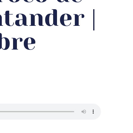
tander |
bre