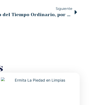
Siguiente
Homilía XXVI Domingo del Tiempo Ordinario, por D. Jesús Casanueva Vázquez, Vicario Episcopal para el Clero
s