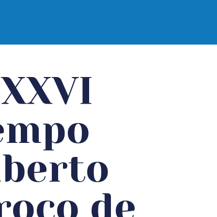
| XXVI
iempo
lberto
roco de