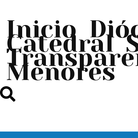
Inicio
Dió
Catedral
Transpare
Menores