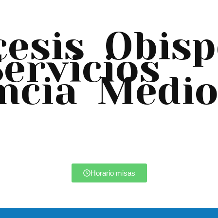
cesis
Obisp
Servicios
ncia
Medio
Horario misas