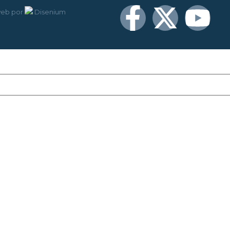
web
por
Disenium