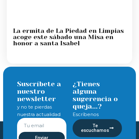
La ermita de La Piedad en Limpias
acoge este sábado una Misa en
honor a santa Isabel
Suscríbete a
¿Tienes
nuestro
alguna
newsletter
sugerencia o
queja...?
y no te pierdas
nuestra actualidad
Escríbenos
Te
escuchamos
Enviar