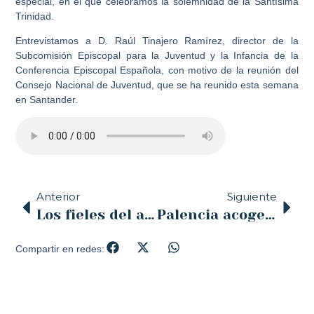
especial, en el que celebramos la solemnidad de la Santísima
Trinidad.
Entrevistamos a D. Raúl Tinajero Ramírez, director de la
Subcomisión Episcopal para la Juventud y la Infancia de la
Conferencia Episcopal Española, con motivo de la reunión del
Consejo Nacional de Juventud, que se ha reunido esta semana
en Santander.
Anterior
Siguiente
Los fieles del arciprestazgo de los Santos Mártires peregrinan hasta la catedral de Santander como gesto de esperanza en este Año Jubilar
Palencia acoge el encuentro de Delegaciones de Familia y Vida de las Diócesis de Castilla y León y Santander
Compartir en redes: