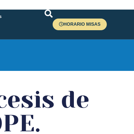
s
HORARIO MISAS
r
cesis de
OPE.