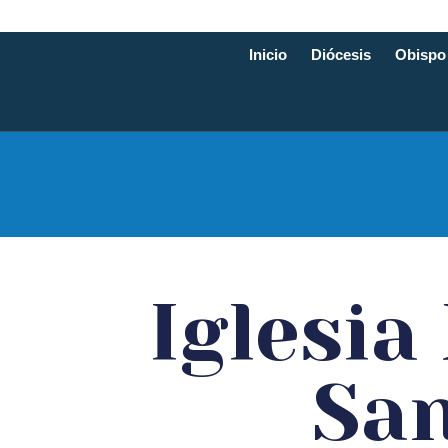
Inicio
Diócesis
Obispo
Diócesis d
Iglesia
San