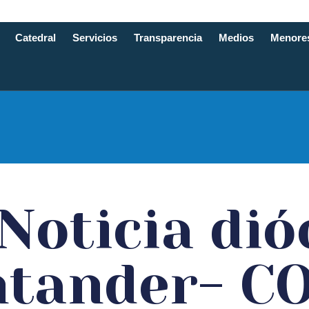
Catedral
Servicios
Transparencia
Medios
Menore
e Santande
 Noticia dió
tander- C