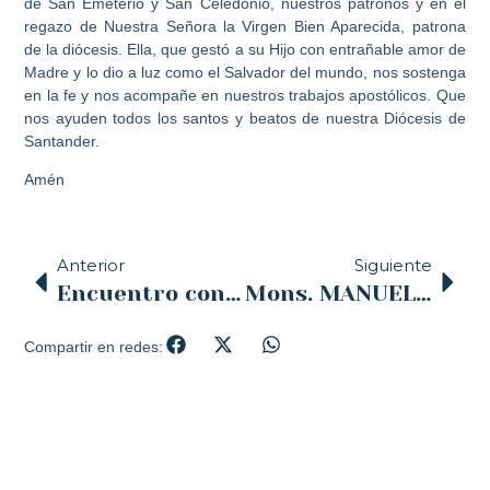
de San Emeterio y San Celedonio, nuestros patronos y en el
regazo de Nuestra Señora la Virgen Bien Aparecida, patrona
de la diócesis. Ella, que gestó a su Hijo con entrañable amor de
Madre y lo dio a luz como el Salvador del mundo, nos sostenga
en la fe y nos acompañe en nuestros trabajos apostólicos. Que
nos ayuden todos los santos y beatos de nuestra Diócesis de
Santander.
Amén
Anterior
Siguiente
Encuentro con el Colegio de Consultores de la diócesis de Santander
Mons. MANUEL SÁNCHEZ PRESIDIRÁ, ESTE DOMINGO, LA MISA SOLEMNE DEL CORPUS CHRISTI, QUE DARÁ PASO A LA TRADICIONAL PROCESIÓN POR LA CIUDAD
Compartir en redes: