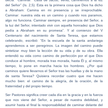
decía: “Caminar. “Casa de Jacob, venid; caminemos a la luz
del Señor” (Is. 2,5). Esta es la primera cosa que Dios ha dicho
a Abraham: Camina en mi presencia y se irreprochable.
Caminar: nuestra vida es un camino y cuando nos paramos,
algo no funciona. Caminar siempre, en presencia del Señor, a
la luz del Señor, intentado vivir con aquella honradez que Dios
pedía a Abraham en su promesa”. Y al comienzo del V
Centenario del nacimiento de Santa Teresa, que estamos
celebrando, escribió: “En la escuela de la santa andariega
aprendemos a ser peregrinos. La imagen del camino puede
sintetizar muy bien la lección de su vida y de su obra. Ella
entendió su vida como camino de perfección por el que Dios
conduce al hombre, morada tras morada, hasta Él y, al mismo
tiempo, lo pone en marcha hacia los hombres. ¿Por qué
caminos quiere llevarnos el Señor tras las huellas y de la mano
de santa Teresa? Quisiera recordar cuatro que me hacen
mucho bien: el camino de la alegría, de la oración, de la
fraternidad y del propio tiempo.
Ser Pastores significa creer cada día en la gracia y en la fuerza
que nos viene del Señor, a pesar de nuestra debilidad, y
asumir hasta el final la responsabilidad de caminar delante del