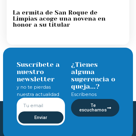
La ermita de San Roque de
Limpias acoge una novena en
honor a su titular
Suscríbete a
¿Tienes
nuestro
alguna
newsletter
sugerencia o
queja...?
y no te pierdas
nuestra actualidad
Escríbenos
Te
escuchamos
Enviar