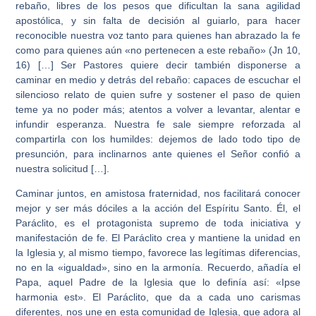
rebaño, libres de los pesos que dificultan la sana agilidad
apostólica, y sin falta de decisión al guiarlo, para hacer
reconocible nuestra voz tanto para quienes han abrazado la fe
como para quienes aún «no pertenecen a este rebaño» (Jn 10,
16) […] Ser Pastores quiere decir también disponerse a
caminar en medio y detrás del rebaño: capaces de escuchar el
silencioso relato de quien sufre y sostener el paso de quien
teme ya no poder más; atentos a volver a levantar, alentar e
infundir esperanza. Nuestra fe sale siempre reforzada al
compartirla con los humildes: dejemos de lado todo tipo de
presunción, para inclinarnos ante quienes el Señor confió a
nuestra solicitud […].
Caminar juntos, en amistosa fraternidad, nos facilitará conocer
mejor y ser más dóciles a la acción del Espíritu Santo. Él, el
Paráclito, es el protagonista supremo de toda iniciativa y
manifestación de fe. El Paráclito crea y mantiene la unidad en
la Iglesia y, al mismo tiempo, favorece las legítimas diferencias,
no en la «igualdad», sino en la armonía. Recuerdo, añadía el
Papa, aquel Padre de la Iglesia que lo definía así: «Ipse
harmonia est». El Paráclito, que da a cada uno carismas
diferentes, nos une en esta comunidad de Iglesia, que adora al