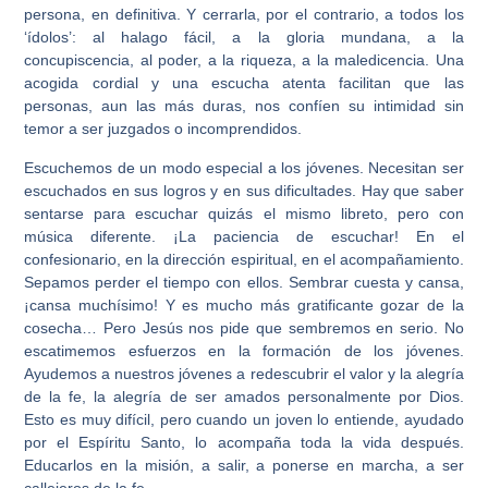
persona, en definitiva. Y cerrarla, por el contrario, a todos los
‘ídolos’: al halago fácil, a la gloria mundana, a la
concupiscencia, al poder, a la riqueza, a la maledicencia. Una
acogida cordial y una escucha atenta facilitan que las
personas, aun las más duras, nos confíen su intimidad sin
temor a ser juzgados o incomprendidos.
Escuchemos de un modo especial a los jóvenes. Necesitan ser
escuchados en sus logros y en sus dificultades. Hay que saber
sentarse para escuchar quizás el mismo libreto, pero con
música diferente. ¡La paciencia de escuchar! En el
confesionario, en la dirección espiritual, en el acompañamiento.
Sepamos perder el tiempo con ellos. Sembrar cuesta y cansa,
¡cansa muchísimo! Y es mucho más gratificante gozar de la
cosecha… Pero Jesús nos pide que sembremos en serio. No
escatimemos esfuerzos en la formación de los jóvenes.
Ayudemos a nuestros jóvenes a redescubrir el valor y la alegría
de la fe, la alegría de ser amados personalmente por Dios.
Esto es muy difícil, pero cuando un joven lo entiende, ayudado
por el Espíritu Santo, lo acompaña toda la vida después.
Educarlos en la misión, a salir, a ponerse en marcha, a ser
callejeros de la fe.