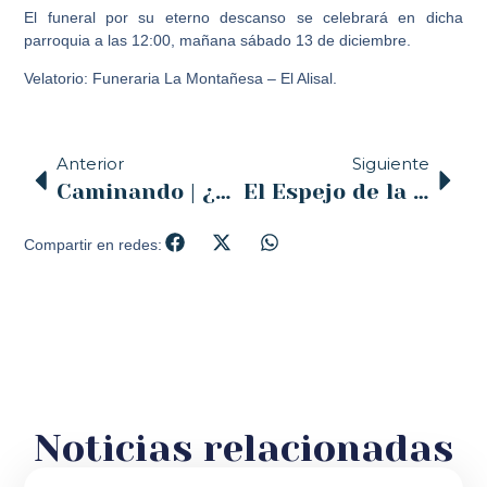
El funeral por su eterno descanso se celebrará en dicha
parroquia a las 12:00, mañana sábado 13 de diciembre.
Velatorio: Funeraria La Montañesa – El Alisal.
Anterior
Siguiente
Caminando | ¿Cómo es una ordenación diaconal? & Vigilia de la Inmaculada Concepción | 10.12.2025
El Espejo de la Iglesia – COPE – 12/12/2025
Compartir en redes:
Noticias relacionadas